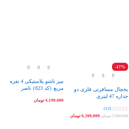
-17%
میز تاشو پلاستیکی 4 نفره
مربع {کد 823} ناصر
یخچال مسافرتی فلزی دو
جداره 47 لیتری
4,190,000
تومان
(12)
6,200,000
تومان
7,500,000
تومان