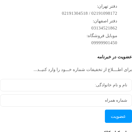
دفتر تهران:
02191098172 / 02191304518
دفتر اصفهان:
03134521862
موبایل فروشگاه:
09999901450
عضویت در خبرنامه
برای اطــــلاع از تخفیفات شماره خـــود را وارد کنیــد...
عضویت