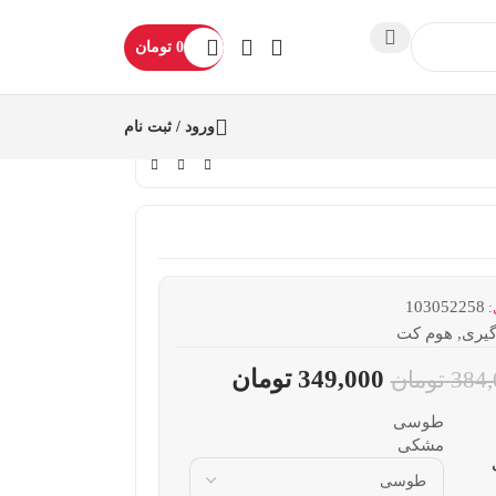
0
تومان
ورود / ثبت نام
103052258
:
گیری
,
هوم کت
349,000
تومان
384,
تومان
طوسی
مشکی