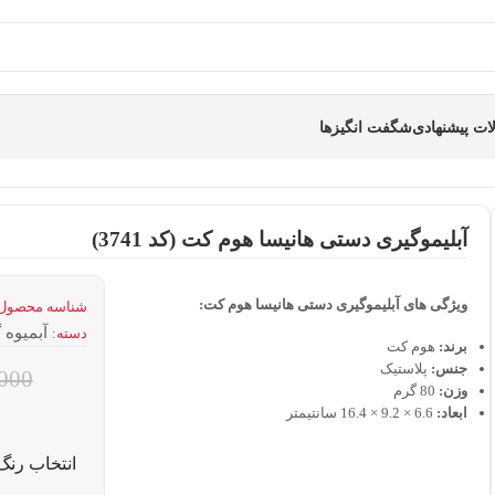
ت پیشنهادی
شگفت انگیزها
آبلیموگیری دستی هانیسا هوم کت (کد 3741)
ویژگی های آبلیموگیری دستی هانیسا هوم کت:
شناسه محصول
آبمیوه 
دسته:
برند:
هوم کت
جنس:
پلاستیک
000
وزن:
80 گرم
ابعاد:
6.6 × 9.2 × 16.4 سانتیمتر
انتخاب رنگ