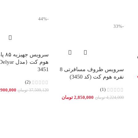
-44%
-33%
سرویس 
سرویس ظروف مسافرتی 8
3451
نفره هوم کت (کد 3450)
(2)
(1)
,900,000
37,509,120
تومان
2,850,000
تومان
4,224,000
تومان