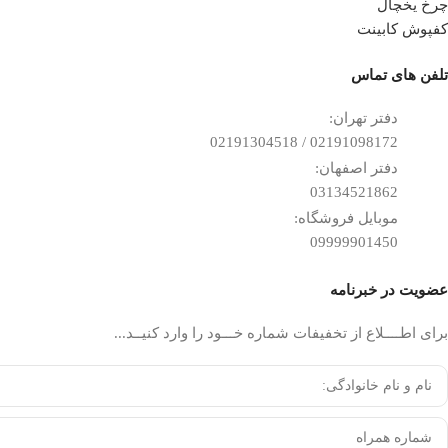
چرخ یخچال
کفپوش کابینت
تلفن ‌های تماس
دفتر تهران:
02191098172 / 02191304518
دفتر اصفهان:
03134521862
موبایل فروشگاه:
09999901450
عضویت در خبرنامه
برای اطــــلاع از تخفیفات شماره خـــود را وارد کنیــد...