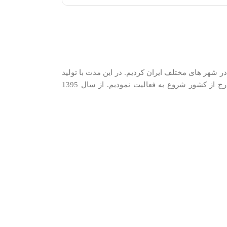
دیم. در سال 1389 شروع به شرکت در نمایشگاه های فروش در شهر های مختلف ایران کردیم. در اين مدت با توليد
كنندگان و وارد كنندگان معتبرترین برندها در گروه‌‏های مختلف و با همکاری نزدیک با وارد‏کنندگان و توزیع‏ کنندگان اصلی این کالاها در ایران و خارج از کشور شروع به فعاليت نمودیم. از سال 1395