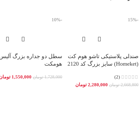
-10%
-15%
صندلی پلاستیکی تاشو هوم کت
سطل دو جداره بزرگ آلیس
(Homeket) سایز بزرگ کد 2120
هومکت
(2)
1,550,000
تومان
1,728,000
تومان
2,280,000
تومان
2,668,800
تومان