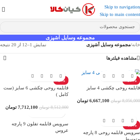
Skip to navigation
عضو کانال بله کیان کالا
شوید و کد تخفیف دریافت کنید.
Skip to main content
مجموعه وسایل آشپزی
خانه
/
مجموعه وسایل آشپزی
نمایش 1–12 از 20 نتیجه
مشاهده فیلترها
-9%
-17%
قابلمه روحی چکشی 4 سایز
قابلمه روحی چکشی 6 سایز (ست
کامل )
6,667,100
تومان
8,056,000
تومان
7,712,100
تومان
8,512,000
تومان
سرویس قابلمه تفلون 9 پارچه
-11%
عروس
سرویس قابلمه روحی 8 پارچه
متوسط