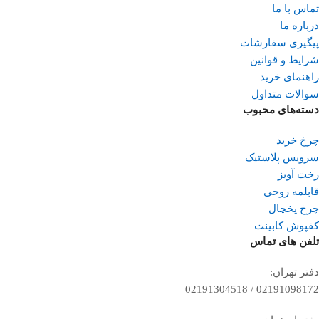
تماس با ما
درباره ما
پیگیری سفارشات
شرایط و قوانین
راهنمای خرید
سوالات متداول
دسته‌های محبوب
چرخ خرید
سرویس پلاستیک
رخت آویز
قابلمه روحی
چرخ یخچال
کفپوش کابینت
تلفن ‌های تماس
دفتر تهران:
02191098172 / 02191304518