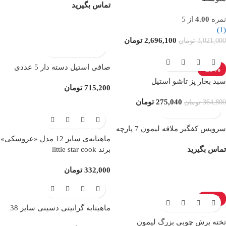
تماس بگیرید
نمره
4.00
از 5
(1)
2,696,100
تومان
3,021,000
تومان
صافی استیل دسته دار 5 عددی
-25%
سبد بخار پز تاشو استیل
715,200
تومان
275,040
تومان
364,800
تومان
سرویس کفگیر ملاقه لیمون 7 پارچه
ماهتابه‌ی سایز 12 مدل «عروسکی»
برند little star cook
تماس بگیرید
332,000
تومان
ناموجود
-13%
ماهیتابه گرانیتی دسینی سایز 38
ناموجود
تخته برش چوبی بزرگ لیمون