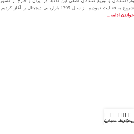
وارد‏کنندگان و توزیع‏ کنندگان اصلی این کالاها در ایران و خارج از کشور
روع به فعاليت نمودیم. از سال 1395 بازاریابی دیجیتال را آغاز کردیم.
خواندن ادامه...
وشگاه
فیلترها
علاقه مندی
سبد خرید
حساب کاربری من