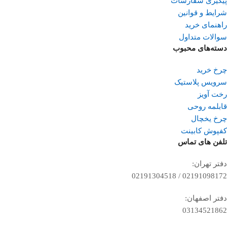
پیگیری سفارشات
شرایط و قوانین
راهنمای خرید
سوالات متداول
دسته‌های محبوب
چرخ خرید
سرویس پلاستیک
رخت آویز
قابلمه روحی
چرخ یخچال
کفپوش کابینت
تلفن ‌های تماس
دفتر تهران:
02191098172 / 02191304518
دفتر اصفهان:
03134521862