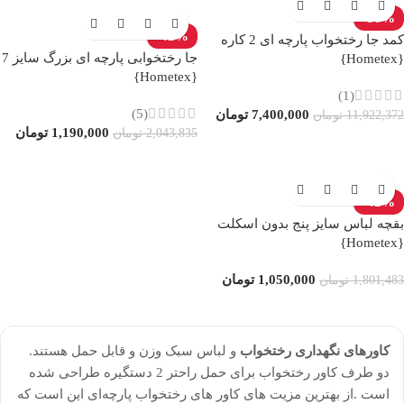
-38%
-42%
کمد جا رختخواب پارچه ای 2 کاره
جا رختخوابی پارچه ای بزرگ سایز 7
{Hometex}
{Hometex}
(1)
(5)
7,400,000
تومان
11,922,372
تومان
1,190,000
تومان
2,043,835
تومان
-42%
بقچه لباس سایز پنج بدون اسکلت
{Hometex}
1,050,000
تومان
1,801,483
تومان
کاورهای نگهداری رختخواب
و لباس سبک وزن و قابل حمل هستند.
دو طرف کاور رختخواب برای حمل راحتر 2 دستگیره طراحی شده
است .از بهترین مزیت های کاور های رختخواب پارچه‌ای این است که