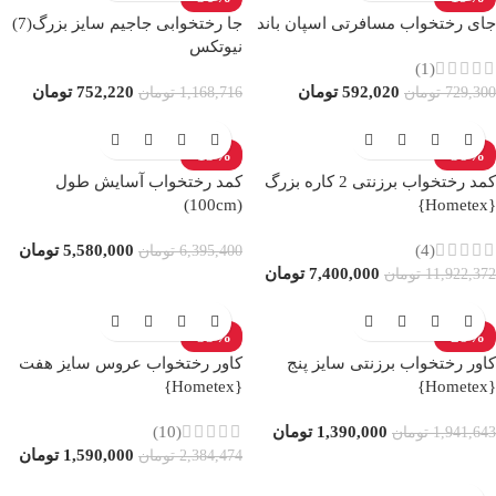
جای رختخواب مسافرتی اسپان باند
جا رختخوابی جاجیم سایز بزرگ(7)
نیوتکس
(1)
592,020
تومان
752,220
تومان
729,300
تومان
1,168,716
تومان
-13%
-38%
کمد رختخواب برزنتی 2 کاره بزرگ
کمد رختخواب آسایش طول
(100cm)
{Hometex}
(4)
5,580,000
تومان
6,395,400
تومان
7,400,000
تومان
11,922,372
تومان
-33%
-28%
کاور رختخواب برزنتی سایز پنج
کاور رختخواب عروس سایز هفت
{Hometex}
{Hometex}
1,390,000
تومان
(10)
1,941,643
تومان
1,590,000
تومان
2,384,474
تومان