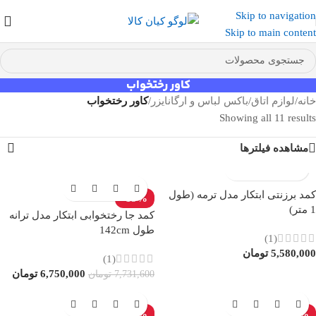
Skip to navigation
عضو کانال بله کیان کالا
شوید و کد تخفیف دریافت کنید.
Skip to main content
کاور رختخواب
خانه
/
لوازم اتاق
/
باکس لباس و ارگانایزر
/
کاور رختخواب
Showing all 11 results
مشاهده فیلترها
کمد برزنتی ابتکار مدل ترمه (طول
-13%
1 متر)
کمد جا رختخوابی ابتکار مدل ترانه
طول 142cm
(1)
5,580,000
تومان
(1)
6,750,000
تومان
7,731,600
تومان
-36%
-19%