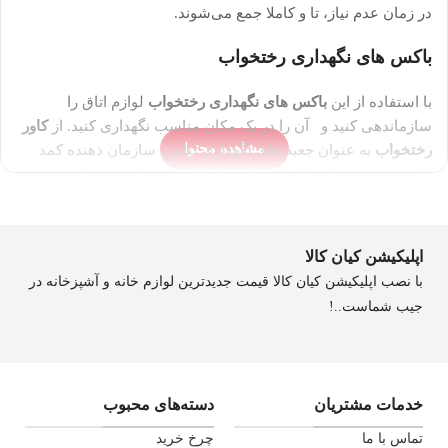
در زمان عدم نیاز، تا و کاملا جمع می‌شوند.
باکس های نگهداری رختخواب
با استفاده از این
باکس های نگهداری رختخواب
لوازم اتاق را
سازماندهی کنید و آن را در یک مکان مناسب نگهداری کنید. از
کاور
مشاهده محتوا
رختخواب
به عنوان جعبه های نگهداری لباس، سازمان دهنده کمد
لباس همچنین برای نگهداری کیف، لحاف، پتو و غیره میتوانید
استفاده کنید. کاور رختخواب لوازم شما را در برابر گرد و غبار،
آفات، آسیب آب و بو محافظت می کند و به راحتی باز و بسته می
شوند.
اپلیکیشن کیان کالا
با نصب اپلیکیشن کیان کالا قیمت جدیدترین لوازم خانه و آشپزخانه در
بهترین کاور برای نگهداری رختخواب کدامند؟
جیب شماست..!
کاور رختخواب جعبه‌های ایده‌آلی برای نگهداری هستند، زیرا به راحتی
روی هم قرار می‌گیرند و بهتر از وسایل شما در برابر رطوبت، گرما و
هر چیز دیگری که ممکن است بخواهد وارد شود محافظت می‌کند.
خدمات مشتریان
دسته‌های محبوب
همچنین لازم نیست نگران شلوغی اتاق باشید، زیرا با استفاده از
کاور های رختخواب فضای خانه کاملا سازماندهی میشود.
تماس با ما
چرخ خرید