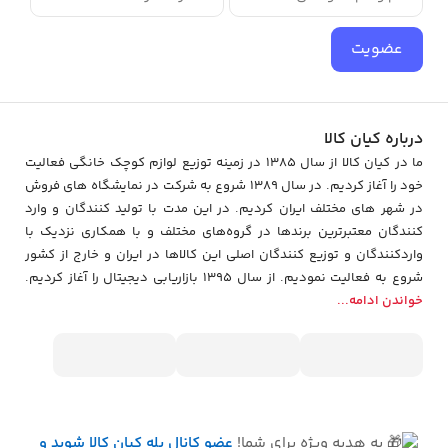
بهترین برند کمد لباس دارای ویژگی هایی زیر است
نصب راحت و آسان
عضویت
جمع کردن آسان
قابلیت جا به جایی
طول عمر بالا
درباره کیان کالا
قیمت مقرون بصرفه
ما در کیان کالا از سال 1385 در زمینه توزیع لوازم کوچک خانگی فعالیت
جنس کمد پارچه ای
خود را آغاز کردیم. در سال 1389 شروع به شرکت در نمایشگاه های فروش
کاربرد کمدهای پارچه ای
در شهر های مختلف ایران کردیم. در اين مدت با توليد كنندگان و وارد
بهترین برند های کمد لباس در ایران
كنندگان معتبرترین برندها در گروه‌‏های مختلف و با همکاری نزدیک با
کمد لباس ایکیا
وارد‏کنندگان و توزیع‏ کنندگان اصلی این کالاها در ایران و خارج از کشور
شروع به فعاليت نمودیم. از سال 1395 بازاریابی دیجیتال را آغاز کردیم.
کمد لباس ابتکار
خواندن ادامه...
کمد لباس طرح شمیم
کمد لباس طرح شقایق
کمد لباس هومتکس
کمد لباس حصیری
کمد لباس تک
کمد لباس نیوتکس
یه هدیه ویژه برای شما!
عضو کانال بله کیان کالا
شوید و