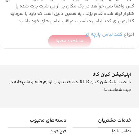
کس واقعاً نمی خواهد در یک مکان پر از تی شرت پرت شده یا
شلوار لوله شده قدم بزند ، به همین دلیل است که باید با سرمایه
گذاری برای کمد لباس مناسب ، مراقب لباس های خود باشید.
انواع
کمد لباس پارچه ای
مشاهده محتوا
کمد لباس ام دی اف mdf
کمد لباس چوبی
کمد لباس پارچه‌ای
کمد لباس پلاستیکی
اپلیکیشن کیان کالا
کمد لباس دیواری
با نصب اپلیکیشن کیان کالا قیمت جدیدترین لوازم خانه و آشپزخانه در
کمد لباس تاشو
جیب شماست..!
کمد لباس فلزی
بهترین کمد لباس پارچه ای
لباس های خود را مرتب و در فضای عالی نگه دارید.
خدمات مشتریان
دسته‌های محبوب
شاید ایده خوبی باشد که نگاهی بیندازید که در درجه اول چند
لباس دارید. به این ترتیب ایده خوبی از فضای موردنیاز خواهید
تماس با ما
چرخ خرید
داشت. بعد از آن باید
لوازم اتاق
را در نظر بگیرید که کمد لباس در