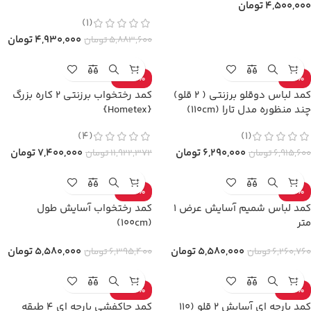
4,500,000
تومان
(1)
4,930,000
تومان
5,883,600
تومان
-38%
-9%
کمد لباس دوقلو برزنتی ( 2 قلو)
کمد رختخواب برزنتی 2 کاره بزرگ
چند منظوره مدل تارا (110cm)
{Hometex}
(4)
(1)
6,290,000
تومان
7,400,000
تومان
6,915,600
تومان
11,922,372
تومان
-13%
-11%
کمد لباس شمیم آسایش عرض 1
کمد رختخواب آسایش طول
متر
(100cm)
5,580,000
تومان
5,580,000
تومان
6,260,760
تومان
6,395,400
تومان
-33%
-17%
کمد پارچه ای آسایش 2 قلو (110
کمد جاكفشي پارچه ای 4 طبقه