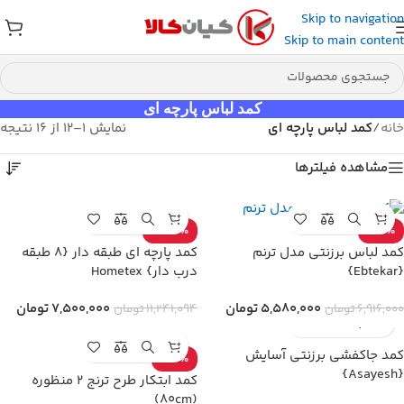
Skip to navigation
عضو کانال بله کیان کالا
شوید و کد تخفیف دریافت کنید.
Skip to main content
کمد لباس پارچه ای
خانه
/
کمد لباس پارچه ای
نمایش 1–12 از 16 نتیجه
مشاهده فیلترها
-33%
-19%
کمد پارچه ای طبقه دار {8 طبقه
کمد لباس برزنتی مدل ترنم
درب دار} Hometex
{Ebtekar}
7,500,000
تومان
5,580,000
تومان
11,241,094
تومان
6,916,000
تومان
کمد جاکفشی برزنتی آسایش
-16%
{Asayesh}
کمد ابتکار طرح ترنج 2 منظوره
(80cm)