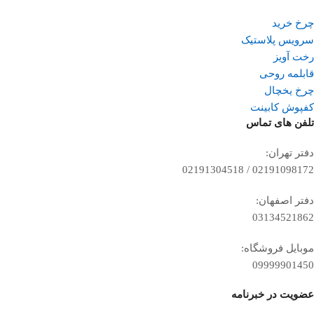
چرخ خرید
سرویس پلاستیک
رخت آویز
قابلمه روحی
چرخ یخچال
کفپوش کابینت
تلفن ‌های تماس
دفتر تهران:
02191098172 / 02191304518
دفتر اصفهان:
03134521862
موبایل فروشگاه:
09999901450
عضویت در خبرنامه