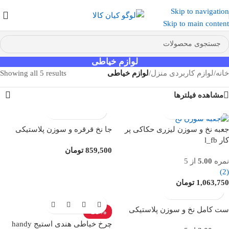
Skip to navigation
عضو کانال بله کیان کالا
شوید و کد تخفیف دریافت کنید.
Skip to main content
لوازم خیاطی
خانه
/
لوازم کاربردی منزل
/
لوازم خیاطی
Showing all 5 results
مشاهده فیلترها
جعبه نخ و سوزن لیزری حکاکی پر
جا نخ قرقره و سوزن پلاستیکی
کار l_fb
859,500
تومان
نمره
5.00
از 5
(2)
1,063,750
تومان
ست کامل نخ و سوزن پلاستیکی
-21%
چرخ خیاطی هندی استیج handy