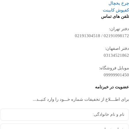
چرخ یخچال
کفپوش کابینت
تلفن ‌های تماس
دفتر تهران:
02191098172 / 02191304518
دفتر اصفهان:
03134521862
موبایل فروشگاه:
09999901450
عضویت در خبرنامه
برای اطــــلاع از تخفیفات شماره خـــود را وارد کنیــد...