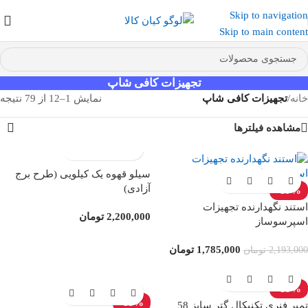
Skip to navigation
عضو کانال بله کیان کالا
شوید و کد تخفیف دریافت کنید.
Skip to main content
تجهیزات کافی شاپ
خانه
/
تجهیزات کافی شاپ
نمایش 1–12 از 79 نتیجه
مشاهده فیلترها
سیلو قهوه یک کیلویی (طرح برج
آزادی)
-19%
استند نگهدارنده تجهیزات
2,200,000
تومان
اسپرسوساز
1,785,000
تومان
2,193,000
تومان
-15%
-11%
تمپر فنری تکنیکال گتر سایز 58