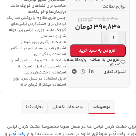
مناسب برای فضاهای کوچک مانند
لوازم نظافت
آپارتمان‌ها و خوابگاه‌ها
465,630
تومان
جنس فلزی مقاوم با روکش ضد زنگ
ایده‌آل برای خشک‌کردن لباس‌های
390,830
تومان
کوچک مانند جوراب، لباس زیر، حوله،
شال و دستمال
+
-
قابلیت قرارگیری روی شوفاژ
اشغال فضای بسیار کم در هنگام
افزودن به سبد خرید
استفاده و نگهداری
افزودن به علاقه
مقایسه
قابلیت شستشو و تمیز شدن آسان
مندی
صرفه‌جویی در انرژی نسبت به
اشتراک گذاری:
استفاده از خشک‌کن برقی
قابل استفاده در فصل سرما برای
استفاده بیشتر از گرمای خانه
توضیحات
توضیحات تکمیلی
نظرات (0)
برای خشک کردن لباس ها در فصل سرما مخصوصا خشک کردن لباس
نوزاد رخت آویز شوفاژی علاوه بر نصب راحت نسبت به انواع
رخت آویز
و