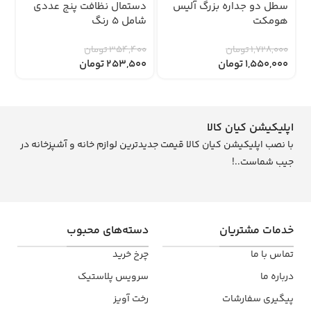
د
سطل دو جداره بزرگ آلیس
دستمال نظافت پنج عددی
نی
هومکت
شامل 5 رنگ
ت
1,728,000
تومان
354,400
تومان
1,550,000
تومان
253,500
تومان
اپلیکیشن کیان کالا
با نصب اپلیکیشن کیان کالا قیمت جدیدترین لوازم خانه و آشپزخانه در
جیب شماست..!
خدمات مشتریان
دسته‌های محبوب
تماس با ما
چرخ خرید
درباره ما
سرویس پلاستیک
پیگیری سفارشات
رخت آویز