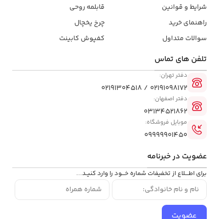
شرایط و قوانین
قابلمه روحی
راهنمای خرید
چرخ یخچال
سوالات متداول
کفپوش کابینت
تلفن ‌های تماس
دفتر تهران:
02191098172 / 02191304518
دفتر اصفهان:
03134521862
موبایل فروشگاه:
09999901450
عضویت در خبرنامه
برای اطــــلاع از تخفیفات شماره خـــود را وارد کنیــد...
عضویت