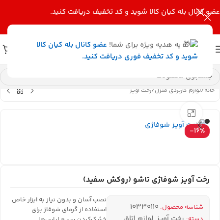
عضو کانال بله کیان کالا
شوید و کد تخفیف دریافت کنید.
یه هدیه ویژه برای شما!
عضو کانال بله کیان کالا
شوید و کد تخفیف فوری دریافت کنید.
خانه
/
لوازم کاربردی منزل
/
رخت آویز
بزرگنمایی تصویر
-16%
رخت آویز شوفاژی تاشو (روکش سفید)
نصب آسان و بدون نیاز به ابزار خاص
10330110
شناسه محصول:
استفاده از گرمای شوفاژ برای
رخت آویز
,
لوازم اتاق
,
دسته:
خشک‌کردن سریع لباس‌ها