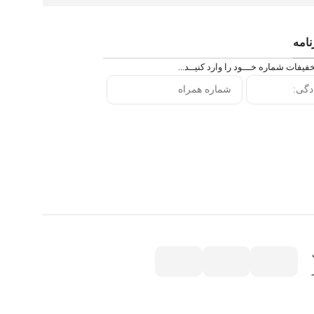
امه
خفیفات شماره خـــود را وارد کنیــد...
ف