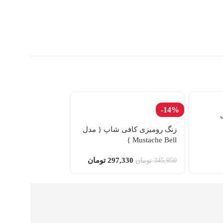
-14%
اسپرسوساز سه كاپه 
فيامتا
زنگ رومیزی کافی شاپ { مدل
Mustache Bell }
2,973,300
تومان
297,330
تومان
345,950
تومان