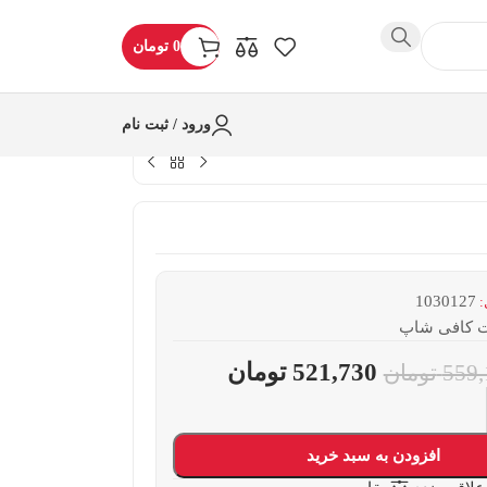
0
تومان
ورود / ثبت نام
1030127
:
ت کافی شاپ
521,730
تومان
559,
تومان
افزودن به سبد خرید