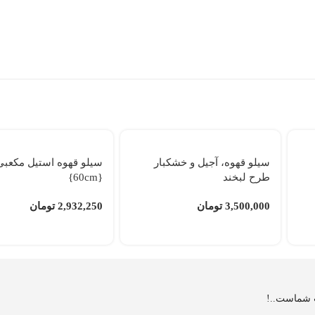
سیلو قهوه، آجیل و خشکبار
سیلو قهوه استیل مکعبی
طرح لبخند
{60cm}
3,500,000
تومان
2,932,250
تومان
ب شماست..!