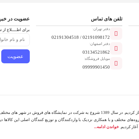
تلفن ‌های تماس
عضویت در خبرن
دفتر تهران:
برای اطــــلاع از ت
02191098172 / 02191304518
دفتر اصفهان:
03134521862
عضویت
موبایل فروشگاه:
09999901450
ما در کیان کالا از سال 1385 در زمینه توزیع لوازم کوچک خانگی فعالیت خود را آغاز کردیم. در سال 1389 شروع به شرکت در نمایشگاه های فروش در شهر های مختل
وه‌‏های مختلف و با همکاری نزدیک با وارد‏کنندگان و توزیع‏ کنندگان اصلی این کالاها در
خواندن ادامه...