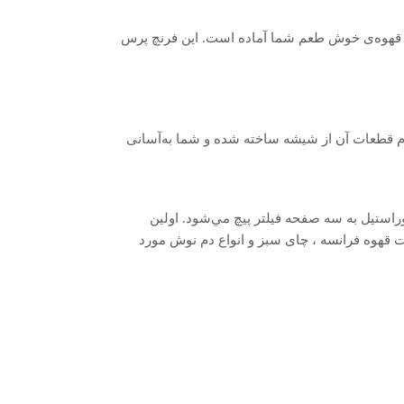
باید پودر قهوه را در فرنچ پرس قهوه بدنه استیل اعلا ریخته و مقدار مورد نیاز آب جوش به آن بیفزایید. بعد از گذشت 20 دقیقه قهوه‌ی خوش‌ طعم شما آماده است. این فرنچ پرس
یل است تمام قطعات آن از شیشه ساخته شده و شما به‌آسانی
ستیل به سه صفحه فيلتر پيچ مي‌شود. اولين
 قهوه فرانسه ، چای سبز و انواع دم نوش مورد