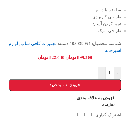
ساختار با دوام
طراحی کاربردی
تمیز کردن آسان
طراحی شیک
شناسه محصول:
103039054
دسته:
تجهیزات کافی شاپ
,
لوازم
آشپزخانه
899,300
تومان
822,630
تومان
+
-
افزودن به سبد خرید
افزودن به علاقه مندی
مقایسه
اشتراک گذاری: