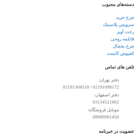
دسته‌های محبوب
چرخ خرید
سرویس پلاستیک
رخت آویز
قابلمه روحی
چرخ یخچال
کفپوش کابینت
تلفن ‌های تماس
دفتر تهران:
02191098172 / 02191304518
دفتر اصفهان:
03134521862
موبایل فروشگاه:
09999901450
عضویت در خبرنامه