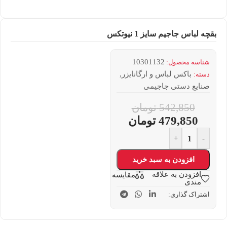
بقچه لباس جاجیم سایز 1 نیوتکس
10301132
شناسه محصول:
باکس لباس و ارگانایزر
,
دسته:
صنایع دستی جاجیمی
542,850
تومان
479,850
تومان
+
-
افزودن به سبد خرید
افزودن به علاقه
مقایسه
مندی
اشتراک گذاری: