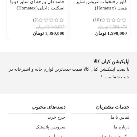
کاور رختخواب عروس سایز
جامه دان پارچه ای سایز دو با
بق
هفت {Hometex}
اسکلت داخلی{Hometex}
اس
(2)
(10)
46
0
2,384,474
تومان
2,043,835
تومان
1,590,000
تومان
1,390,000
تومان
اپلیکیشن کیان کالا
با نصب اپلیکیشن کیان کالا قیمت جدیدترین لوازم خانه و آشپزخانه در
جیب شماست..!
خدمات مشتریان
دسته‌های محبوب
تماس با ما
چرخ خرید
درباره ما
سرویس پلاستیک
پیگیری سفارشات
رخت آویز