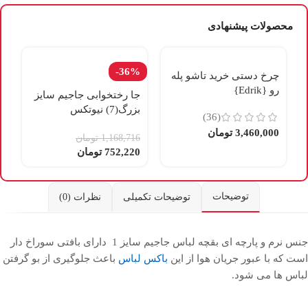
محصولات پیشنهادی
%
-36%
چرخ دستی خرید تاشو پله
رو {Edrik}
جا رختخوابی جاجیم سایز
بزرگ(7) نیوتکس
ن
(36)
3,460,000
تومان
1,168,716
تومان
0
752,220
تومان
0
توضیحات
توضیحات تکمیلی
نظرات (0)
جنس نرم و پارچه ‌ای بقچه لباس جاجیم سایز 1 دارای بافتی سوراخ‌ دار
است که با عبور جریان هوا از این
باکس لباس
باعث جلوگیری از بو گرفتن
لباس ‌ها می‌ شود.