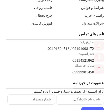
شرایط و قوانین
قابلمه روحی
راهنمای خرید
چرخ یخچال
سوالات متداول
کفپوش کابینت
تلفن ‌های تماس
دفتر تهران:
02191098172 / 02191304518
دفتر اصفهان:
03134521862
موبایل فروشگاه:
09999901450
عضویت در خبرنامه
برای اطــــلاع از تخفیفات شماره خـــود را وارد کنیــد...