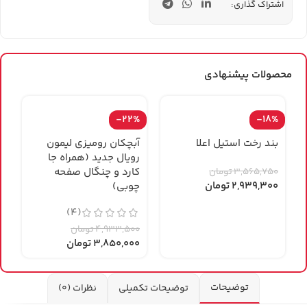
اشتراک گذاری:
محصولات پیشنهادی
%
-22%
-18%
بند رخت استیل اعلا
آبچکان رومیزی لیمون
رویال جدید (همراه جا
س
3,565,750
تومان
کارد و چنگال صفحه
2,939,300
تومان
چوبی)
0
(4)
0
4,933,500
تومان
3,850,000
تومان
توضیحات
توضیحات تکمیلی
نظرات (0)