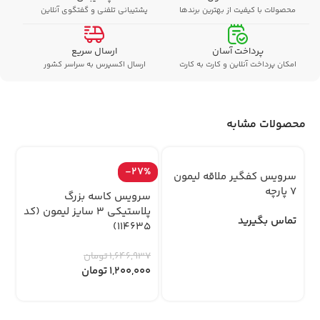
محصولات با کیفیت از بهترین برندها
پشتیبانی تلفنی و گفتگوی آنلاین
پرداخت آسان
ارسال سریع
امکان پرداخت آنلاین و کارت به کارت
ارسال اکسپرس به سراسر کشور
محصولات مشابه
%
-27%
سرویس کفگیر ملاقه لیمون
7 پارچه
سرویس کاسه بزرگ
پلاستیکی 3 سایز لیمون (کد
تماس بگیرید
114635)
بام
1,646,937
تومان
1,200,000
تومان
94
0