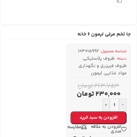
جا تخم مرغی لیمون 6 خانه
103015992
شناسه محصول:
ظروف پلاستیکی
,
دسته:
ظروف فریزری و نگهداری
مواد غذایی
,
لیمون
263,753
تومان
230,000
تومان
+
-
افزودن به سبد خرید
افزودن به علاقه
مقایسه
مندی