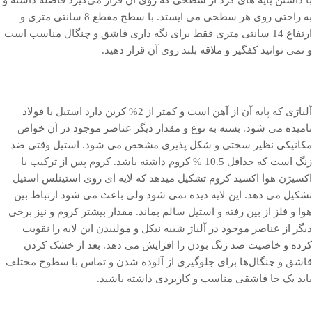
به ‌راحتی روی هر سطحی می ‌ایستد. با سطح مقطع 8 سانتی ‌متری و
ارتفاع 14 سانتی ‌متری فقط برای نگه داری قاشق و چنگال مناسب است
و نمی‌ توانید کفگیر و ملاقه بلند روی آن قرار دهید.
آلیاژی که پایه آن از آهن است و کمتر از 2% کربن دارد استیل یا فولاد
نامیده می شود. بسته به نوع و مقدار دیگر عناصر موجود در آن خواص
مکانیکی نظیر سختی و شکل پذیری مشخص می شود. استیل وقتی ضد
زنگ است که حداقل 10.5 % کروم داشته باشد. کروم پس از ترکیب با
اکسیژن هوا اکسید کروم تشکیل میدهد که لایه ای روی استینلس استیل
تشکیل می دهد. این لایه دیده نمی شود ولی باعث می شود ارتباط بین
هوا و فلز از بین رفته و استیل سالم بماند. مقدار بیشتر کروم و نیز برخی
دیگر از عناصر موجود در آلیاژ شبیه نیکل و مولیبدن این لایه را نقویت
کرده و خاصیت ضد زنگ بودن را افزایش می دهد. بعد از خشک کردن
قاشق و چنگال‌ها برای جلوگیری از آلوده شدن و تماس با سطوح مختلف
باید یک جا قاشقی مناسب و کاربردی داشته باشید.