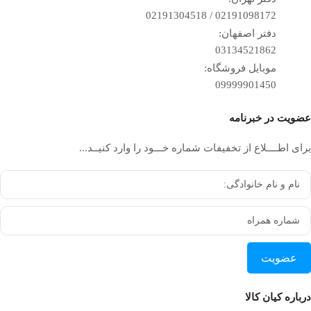
02191098172 / 02191304518
دفتر اصفهان:
03134521862
موبایل فروشگاه:
09999901450
عضویت در خبرنامه
برای اطــــلاع از تخفیفات شماره خـــود را وارد کنیــد...
عضویت
درباره کیان کالا