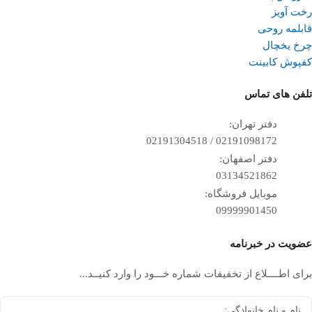
رخت آویز
قابلمه روحی
چرخ یخچال
کفپوش کابینت
تلفن ‌های تماس
دفتر تهران:
02191098172 / 02191304518
دفتر اصفهان:
03134521862
موبایل فروشگاه:
09999901450
عضویت در خبرنامه
برای اطــــلاع از تخفیفات شماره خـــود را وارد کنیــد...