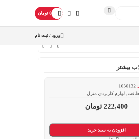
0
تومان
ورود / ثبت نام
1030132
:
نظافت
,
لوازم کاربردی منزل
222,400
تومان
افزودن به سبد خرید