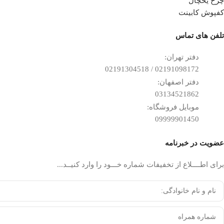
چرخ یخچال
کفپوش کابینت
تلفن ‌های تماس
دفتر تهران:
02191098172 / 02191304518
دفتر اصفهان:
03134521862
موبایل فروشگاه:
09999901450
عضویت در خبرنامه
برای اطــــلاع از تخفیفات شماره خـــود را وارد کنیــد...