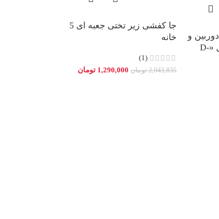
جا کفشی زیر تختی جعبه ای 5
دوربین و
خانه
موبایل «یونیمات» مدل «D-
(1)
1,290,000
تومان
2,043,835
تومان