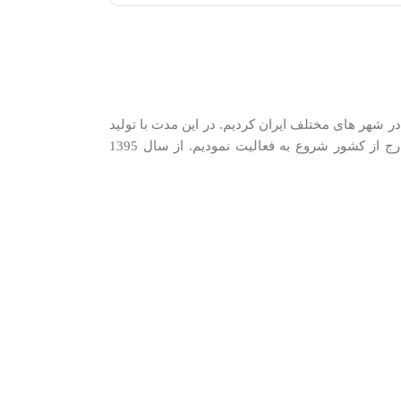
دیم. در سال 1389 شروع به شرکت در نمایشگاه های فروش در شهر های مختلف ایران کردیم. در اين مدت با توليد
كنندگان و وارد كنندگان معتبرترین برندها در گروه‌‏های مختلف و با همکاری نزدیک با وارد‏کنندگان و توزیع‏ کنندگان اصلی این کالاها در ایران و خارج از کشور شروع به فعاليت نمودیم. از سال 1395