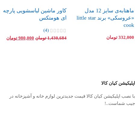
ماهتابه‌ی سایز 12 مدل
کاور ماشین لباسشویی پارچه
«عروسکی» برند little star
ای هومتکس
cook
(4)
332,000
تومان
1,430,684
تومان
980,000
تومان
اپلیکیشن کیان کالا
با نصب اپلیکیشن کیان کالا قیمت جدیدترین لوازم خانه و آشپزخانه در
جیب شماست..!