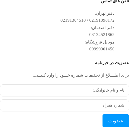
تلفن ‌های تماس
دفتر تهران:
02191098172 / 02191304518
دفتر اصفهان:
03134521862
موبایل فروشگاه:
09999901450
عضویت در خبرنامه
برای اطــــلاع از تخفیفات شماره خـــود را وارد کنیــد...
عضویت