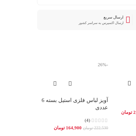
ارسال سریع
ارسال اکسپرس به سراسر کشور
-26%
آبچکان کنار سی
آویز لباس فلزی استیل بسته 6
ویژه بزرگ (رو
عددی
کروم)
2
تومان
(4)
2,616,300
تومان
164,900
تومان
222,530
تومان