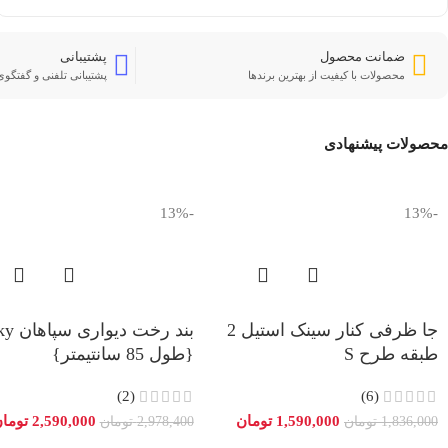
ضمانت محصول
پشتیبانی
محصولات با کیفیت از بهترین برندها
پشتیبانی تلفنی و گفتگوی 
محصولات پیشنهادی
-13%
-13%
جا ظرفی کنار سینک استیل 2
بند رخت دی
طبقه طرح S
{طول 85 سانتیمتر}
(2)
(6)
1,590,000
تومان
2,590,000
توما
1,836,000
تومان
2,978,400
تومان