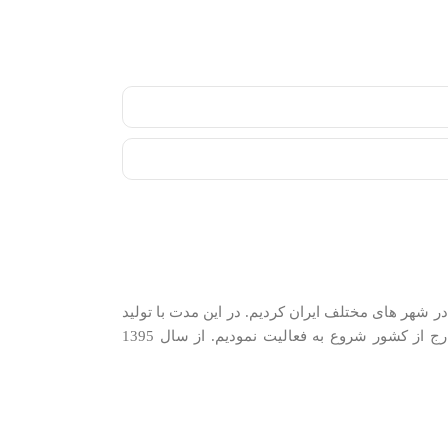
دیم. در سال 1389 شروع به شرکت در نمایشگاه های فروش در شهر های مختلف ایران کردیم. در اين مدت با توليد
كنندگان و وارد كنندگان معتبرترین برندها در گروه‌‏های مختلف و با همکاری نزدیک با وارد‏کنندگان و توزیع‏ کنندگان اصلی این کالاها در ایران و خارج از کشور شروع به فعاليت نمودیم. از سال 1395