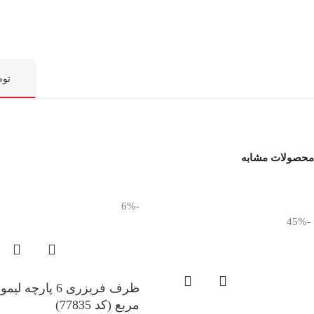
تو
محصولات مشابه
-6%
-45%
ظرف فریزری 6 پارچه لی
مربع (کد 77835)