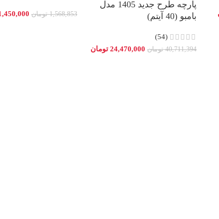
پارچه طرح جدید 1405 مدل
1,450,000
1,568,853
تومان
بامبو (40 آیتم)
(54)
24,470,000
تومان
40,711,394
تومان