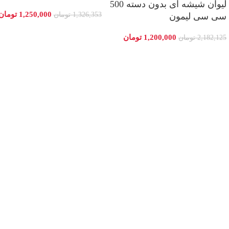
لیوان شیشه ای بدون دسته 500
1,250,000
تومان
1,326,353
تومان
سی سی لیمون
1,200,000
تومان
2,182,125
تومان