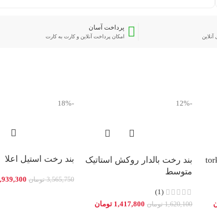
پرداخت آسان
آنلاین
امکان پرداخت آنلاین و کارت به کارت
-18%
-12%
بند رخت استیل اعلا
واری سپاهان torky
بند رخت بالدار روکش استاتیک
متوسط
,939,300
3,565,750
تومان
(1)
ن
1,417,800
تومان
1,620,100
تومان