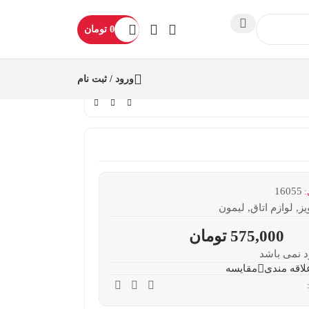
0
تومان
ورود / ثبت نام
16055
:
یز
,
لوازم اتاق
,
لیمون
575,000
تومان
د نمی باشد
لاقه مندی
مقایسه