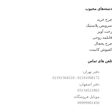
دسته‌های محبوب
چرخ خرید
سرویس پلاستیک
رخت آویز
قابلمه روحی
چرخ یخچال
کفپوش کابینت
تلفن ‌های تماس
دفتر تهران:
02191098172 / 02191304518
دفتر اصفهان:
03134521862
موبایل فروشگاه:
09999901450