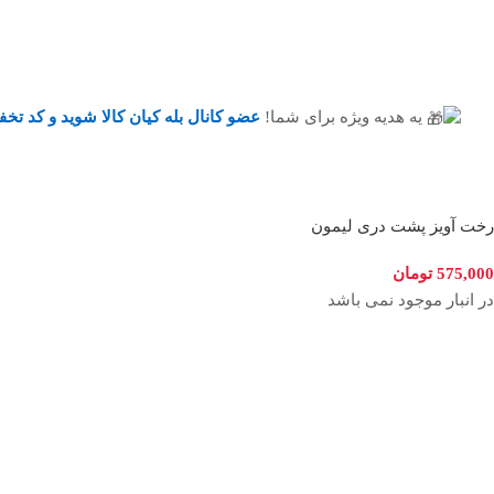
یه هدیه ویژه برای شما!
عضو کانال بله کیان کالا
شوید و کد تخف
رخت آویز پشت دری لیمون
575,000
تومان
در انبار موجود نمی باشد
راه‌های ارتباطی
راه موردنظر را انتخاب کنید
پیام رسان بله
پیام رسان روبیکا
پیام رسان ایتا
صفحه ای