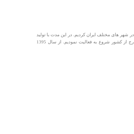
دیم. در سال 1389 شروع به شرکت در نمایشگاه های فروش در شهر های مختلف ایران کردیم. در اين مدت با توليد
كنندگان و وارد كنندگان معتبرترین برندها در گروه‌‏های مختلف و با همکاری نزدیک با وارد‏کنندگان و توزیع‏ کنندگان اصلی این کالاها در ایران و خارج از کشور شروع به فعاليت نمودیم. از سال 1395