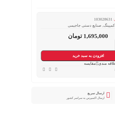
103028631
:
کمپینگ
,
صنایع دستی جاجیمی
1,695,000
تومان
افزودن به سبد خرید
لاقه مندی
مقایسه
ارسال سریع
ارسال اکسپرس به سراسر کشور