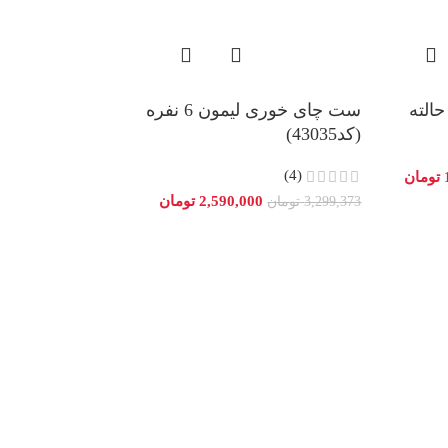
سبد پیک نیک لی
ست چای خوری لیمون 6 نفره
سارینا)
(کد43035)
تماس بگیرید
(4)
تومان
2,590,000
تومان
3,299,373
تومان