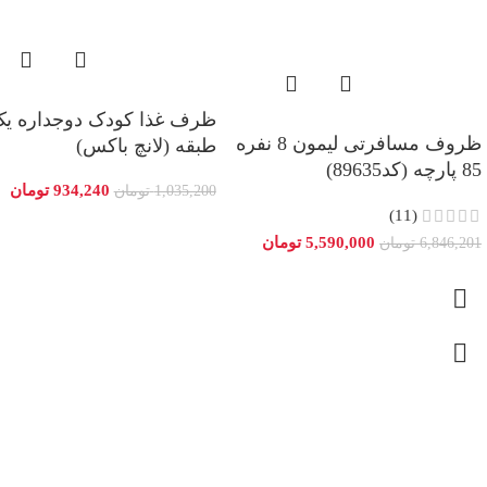
ظرف غذا کودک دوجداره ی
ظروف مسافرتی لیمون 8 نفره
طبقه (لانچ باکس)
85 پارچه (کد89635)
934,240
تومان
1,035,200
تومان
(11)
5,590,000
تومان
6,846,201
تومان