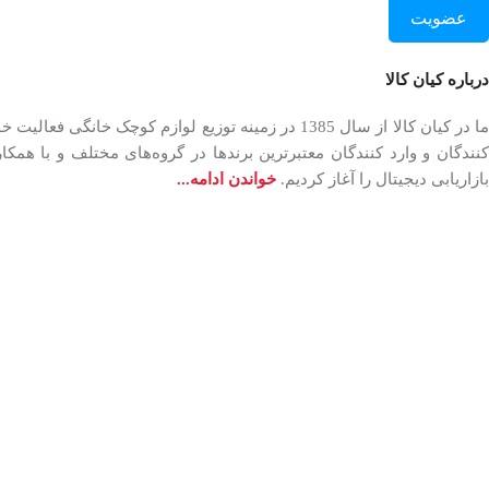
عضویت
درباره کیان کالا
بازاریابی دیجیتال را آغاز کردیم.
خواندن ادامه...
زیرانداز جاجیم 6 نفره نیوتکس (Newtexs)
1,695,000
تومان
+
-