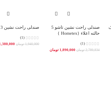
ک
صندلی راحت نشین تاشو 5
صندلی راحت نشین 3 حالته
حالته اعلاء {Hometex }
(1)
(1)
1,380,000
1,940,000
تومان
1,890,000
تومان
2,789,834
تومان