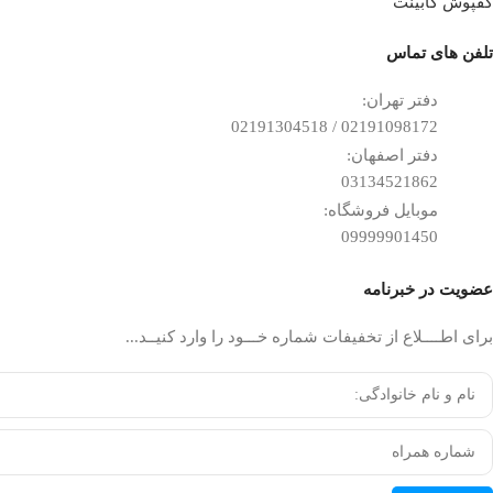
کفپوش کابینت
تلفن ‌های تماس
دفتر تهران:
02191098172 / 02191304518
دفتر اصفهان:
03134521862
موبایل فروشگاه:
09999901450
عضویت در خبرنامه
برای اطــــلاع از تخفیفات شماره خـــود را وارد کنیــد...