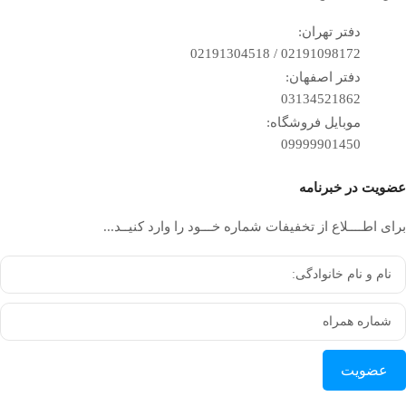
دفتر تهران:
02191098172 / 02191304518
دفتر اصفهان:
03134521862
موبایل فروشگاه:
09999901450
عضویت در خبرنامه
برای اطــــلاع از تخفیفات شماره خـــود را وارد کنیــد...
عضویت