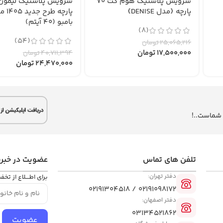
سرویس پلاستیک هوم کت 70
پارچه {مدل DENISE}
پارچه طرح 
بامبو (40 آیتم)
(8)
(54)
25,065,216
تومان
17,500,000
تومان
40,711,394
تومان
24,470,000
تومان
 شماست..!
تلفن ‌های تماس
عضویت در خبرن
دفتر تهران:
برای اطــــلاع از تخف
02191098172 / 02191304518
دفتر اصفهان:
03134521862
عضویت