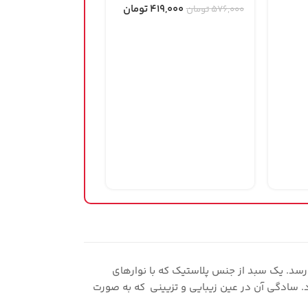
419,000
تومان
576,000
تومان
-40%
هومتکس
(1)
,000
915,552
تومان
رسد. یک سبد از جنس پلاستیک که با نوارهای
 سادگی آن در عین زیبایی و تزیینی که به صورت