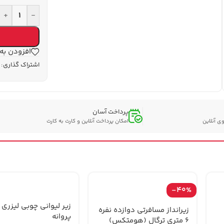
+
-
افزودن به
اشتراک گذاری:
پرداخت آسان
ی آنلاین
امکان پرداخت آنلاین و کارت به کارت
-40%
زير ليوانی چوبی لیزری 
زیرانداز مسافرتی دوازده نفره
پروانه
6 متری ترگال (هومتکس)