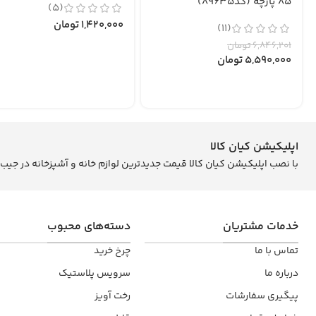
85 پارچه (کد89635)
(5)
1,420,000
تومان
(11)
6,846,201
تومان
5,590,000
تومان
اپلیکیشن کیان کالا
با نصب اپلیکیشن کیان کالا قیمت جدیدترین لوازم خانه و آشپزخانه در جیب
خدمات مشتریان
دسته‌های محبوب
تماس با ما
چرخ خرید
درباره ما
سرویس پلاستیک
پیگیری سفارشات
رخت آویز