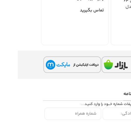
سرویس پلاستیک لیمون 64
جدید 1405 مدل
تماس بگیرید
امه
یفات شماره خـــود را وارد کنیــد...