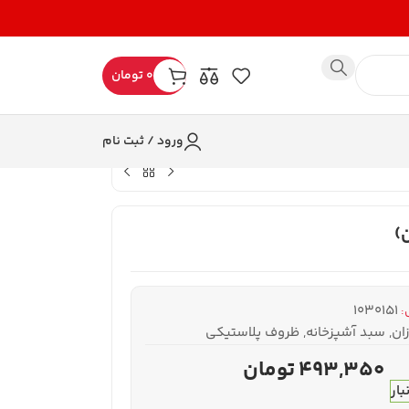
0
تومان
ورود / ثبت نام
)
1030151
:
ان
,
سبد آشپزخانه
,
ظروف پلاستیکی
493,350
تومان
بار