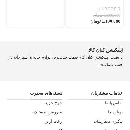
تم
روشویی استفاده نمایید. اگر فضا کم است،
کابینت
های جمع و جور و
(1)
کوچک
1,330,000
تومان
1,130,000
تومان
با آینه های بلند و کشیده انتخاب کنید.
ابتدا محل قرار گیری آینه،جای حوله و…را تعیین کنید و بعد به نصب آنها
مبادرت ورزید،تا دیوار ها را به اشتباه زخمی ننمایید.
اپلیکیشن کیان کالا
با نصب اپلیکیشن کیان کالا قیمت جدیدترین لوازم خانه و آشپزخانه در
جیب شماست..!
خدمات مشتریان
دسته‌های محبوب
تماس با ما
چرخ خرید
درباره ما
سرویس پلاستیک
پیگیری سفارشات
رخت آویز