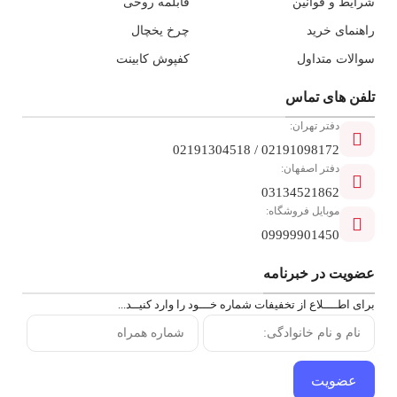
شرایط و قوانین
قابلمه روحی
راهنمای خرید
چرخ یخچال
سوالات متداول
کفپوش کابینت
تلفن ‌های تماس
دفتر تهران:
02191098172 / 02191304518
دفتر اصفهان:
03134521862
موبایل فروشگاه:
09999901450
عضویت در خبرنامه
برای اطــــلاع از تخفیفات شماره خـــود را وارد کنیــد...
عضویت