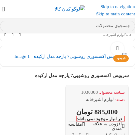
Skip to navigation
عضو کانال بله کیان کالا
شوید و کد تخفیف دریافت کنید.
Skip to main content
خانه
/
لوازم آشپزخانه
بزرگنمایی تصویر
ناموجود
سرویس اکسسوری روشویی7 پارچه مدل ارکیده
1030308
شناسه محصول:
لوازم آشپزخانه
دسته:
885,000
تومان
در انبار موجود نمی باشد
افزودن به علاقه
مقایسه
مندی