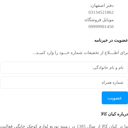
دفتر اصفهان:
03134521862
موبایل فروشگاه:
09999901450
عضویت در خبرنامه
برای اطــــلاع از تخفیفات شماره خـــود را وارد کنیــد...
عضویت
درباره کیان کالا
ما در کیان کالا از سال 1385 در زمینه توزیع لوازم کوچک خانگی فعالیت