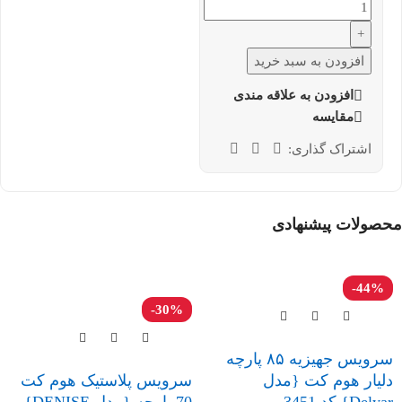
+
افزودن به سبد خرید
افزودن به علاقه مندی
مقایسه
اشتراک گذاری:
محصولات پیشنهادی
-44%
-30%
سرویس جهیزیه ۸۵ پارچه
دلیار هوم کت {مدل
سرویس پلاستیک هوم کت
Delyar} کد 3451
70 پارچه {مدل DENISE}