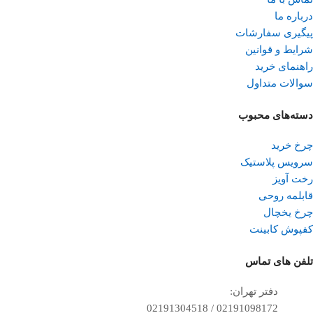
درباره ما
پیگیری سفارشات
شرایط و قوانین
راهنمای خرید
سوالات متداول
دسته‌های محبوب
چرخ خرید
سرویس پلاستیک
رخت آویز
قابلمه روحی
چرخ یخچال
کفپوش کابینت
تلفن ‌های تماس
دفتر تهران:
02191098172 / 02191304518