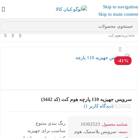
Skip to navigation
عضو کانال بله کیان کالا
شوید و کد تخفیف دریافت کنید.
Skip to main content
خانه
/
برند
/
هوم کت
بزرگنمایی تصویر
-41%
سرویس جهیزیه 110 پارچه هوم کت (کد 3442)
(دیدگاه کاربر
1
)
رنگ بندی متنوع
10302523
شناسه محصول:
مناسب برای جهیزیه
سرویس پلاستیک
,
هوم
دسته: