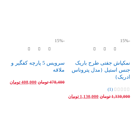
-15%
-15%
نمکپاش جفتی طرح باریک
سرویس 5 پارچه کفگیر و
جنس استیل {مدل پتروناس
ملاقه
ادریک}
478,400
تومان
408,000
تومان
(1)
1,330,000
تومان
1,130,000
تومان