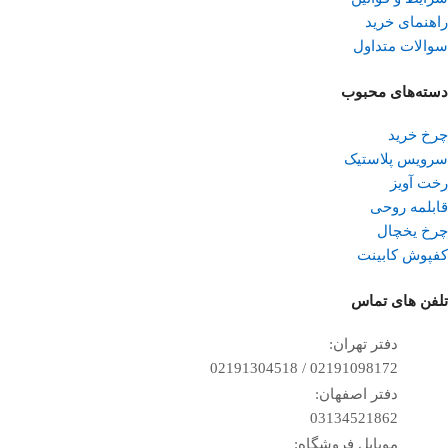
راهنمای خرید
سوالات متداول
دسته‌های محبوب
چرخ خرید
سرویس پلاستیک
رخت آویز
قابلمه روحی
چرخ یخچال
کفپوش کابینت
تلفن ‌های تماس
دفتر تهران:
02191098172 / 02191304518
دفتر اصفهان:
03134521862
موبایل فروشگاه: