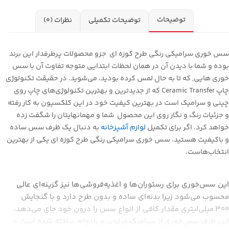
توضیحات
توضیحات تکمیلی
نظرات (0)
سس خوری سرامیکی رنگی طرح کوزه ای جزو محصولات پرطرفدار این برند
بوده و شما با دیدن آن در همان لحظات ابتدایی متوجه تفاوت آن با سس
خوری هایی, که تا به حال لمس کرده بودید، می‌شوید. در حقیقت تکنولوژی
چاپ Ceramic Transfer که از جدیدترین و بهترین تکنولوژی‌های چاپ روی
چینی و سرامیک است در بهترین کیفیت خود در این کلکسیون به کار رفته
و جزئیات رنگ و نگار روی این
محصول
شما و مهمانهایتان را شگفت زده
خواهد کرد. اگر برای تکمیل
لوازم آشپزخانه‌
به دنبال یک ظرف سس ساده
و با‌کیفیت هستید، سس خوری سرامیکی رنگی طرح کوزه ای یکی از بهترین
انتخاب‌هاست.
این سس‌خوری برای رستوران‌ها و اغذیه‌فروشی‌ها نیز گزینه‌ای عالی
محسوب می‌شود زیرا بدنه‌ای ساده و بدون طرح دارد و با گنجایش
300 میلی‌لیتری مقدار کافی از انواع سس را درون خود جای می‌دهد.
این ظرف سس‌خوری از سرامیک مرغوب و بادوام ساخته شده است و