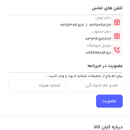
تلفن ‌های تماس
دفتر تهران:
02191098172 / 02191304518
دفتر اصفهان:
03134521862
موبایل فروشگاه:
09999901450
عضویت در خبرنامه
برای اطــــلاع از تخفیفات شماره خـــود را وارد کنیــد...
عضویت
درباره کیان کالا