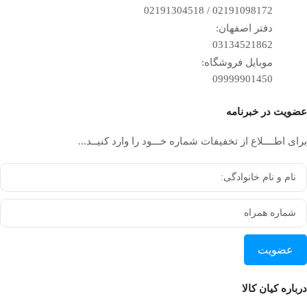
02191098172 / 02191304518
دفتر اصفهان:
03134521862
موبایل فروشگاه:
09999901450
عضویت در خبرنامه
برای اطــــلاع از تخفیفات شماره خـــود را وارد کنیــد...
عضویت
درباره کیان کالا