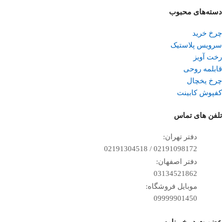
دسته‌های محبوب
چرخ خرید
سرویس پلاستیک
رخت آویز
قابلمه روحی
چرخ یخچال
کفپوش کابینت
تلفن ‌های تماس
دفتر تهران:
02191098172 / 02191304518
دفتر اصفهان:
03134521862
موبایل فروشگاه:
09999901450
عضویت در خبرنامه