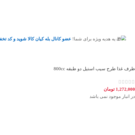
یه هدیه ویژه برای شما!
عضو کانال بله کیان کالا
شوید و کد تخف
ظرف غذا طرح سیب استیل دو طبقه 800cc
1,272,000
تومان
در انبار موجود نمی باشد
راه‌های ارتباطی
راه موردنظر را انتخاب کنید
پیام رسان بله
پیام رسان روبیکا
پیام رسان ایتا
صفحه ای