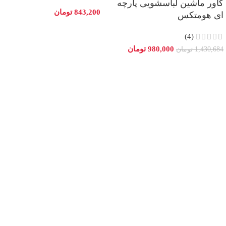
کاور ماشین لباسشویی پارچه
843,200
تومان
ای هومتکس
(4)
980,000
تومان
1,430,684
تومان