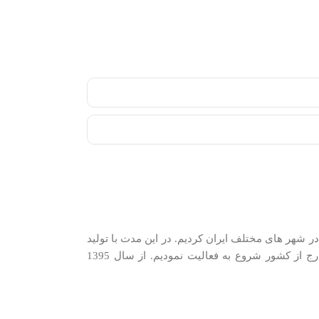
دیم. در سال 1389 شروع به شرکت در نمایشگاه های فروش در شهر های مختلف ایران کردیم. در اين مدت با توليد
كنندگان و وارد كنندگان معتبرترین برندها در گروه‌‏های مختلف و با همکاری نزدیک با وارد‏کنندگان و توزیع‏ کنندگان اصلی این کالاها در ایران و خارج از کشور شروع به فعاليت نمودیم. از سال 1395