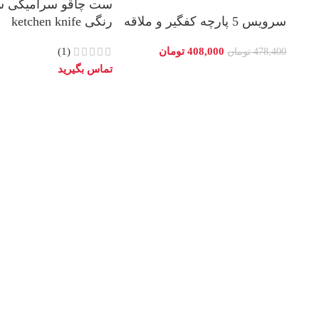
ست چاقو سرامیکی سه
سرویس 5 پارچه کفگیر و ملاقه
رنگی ketchen knife
408,000
تومان
(1)
478,400
تومان
تماس بگیرید