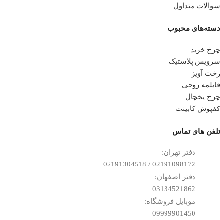
سوالات متداول
دسته‌های محبوب
چرخ خرید
سرویس پلاستیک
رخت آویز
قابلمه روحی
چرخ یخچال
کفپوش کابینت
تلفن ‌های تماس
دفتر تهران:
02191098172 / 02191304518
دفتر اصفهان:
03134521862
موبایل فروشگاه:
09999901450