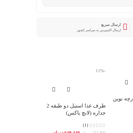
ارسال سریع
ارسال اکسپرس به سراسر کشور
-11%
ذا سفری 3 پارچه نوین
ظرف غذا استیل دو طبقه 2
جداره (لانچ باکس)
(1)
649,440
تومان
732,800
تومان