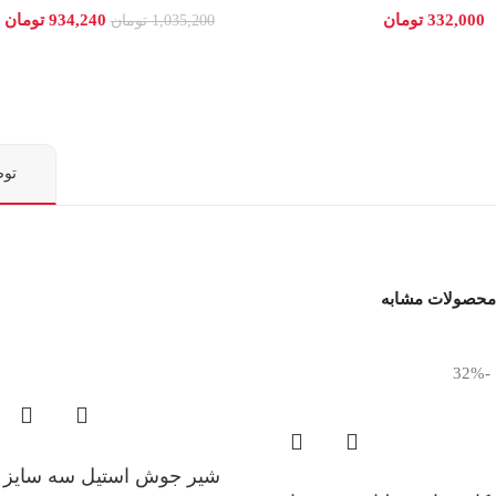
332,000
تومان
934,240
تومان
1,035,200
تومان
تو
محصولات مشابه
-32%
شیر جوش استیل سه سایز