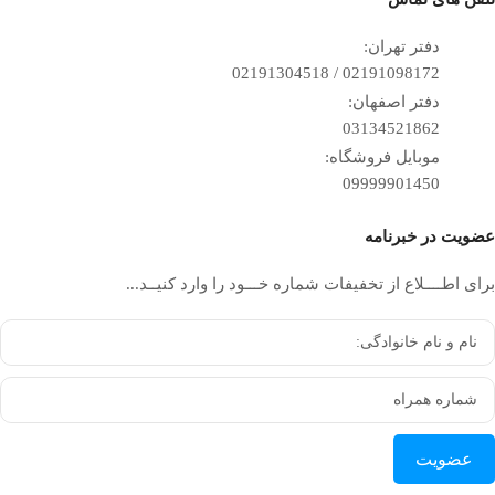
دفتر تهران:
02191098172 / 02191304518
دفتر اصفهان:
03134521862
موبایل فروشگاه:
09999901450
عضویت در خبرنامه
برای اطــــلاع از تخفیفات شماره خـــود را وارد کنیــد...
عضویت