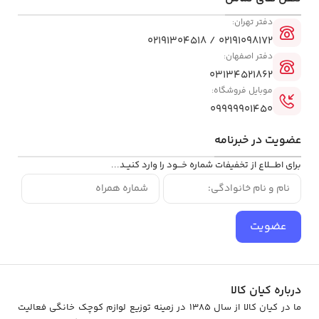
دفتر تهران:
02191098172 / 02191304518
دفتر اصفهان:
وزن کم این چراغ رومیزی امکان حمل و جابجایی آن را ایجاد می‌کند. البته
03134521862
باید مسائل ایمنی رعایت شوند. قابلیت تعویض لامپ‌ این امکان را
موبایل فروشگاه:
می‌دهد تا از لامپ‌های پرنور یا کم‌نور بسته به نیاز استفاده کرد و
09999901450
تعویض لامپ‌های سوخته نیز به‌راحتی انجام می‌شود. فانوس کوچک با
کلاهک و دسته استیل است و همچنین دارای بدنه مشبک شیشه ای و
عضویت در خبرنامه
فلزی می باشد.
برای اطــــلاع از تخفیفات شماره خـــود را وارد کنیــد...
عضویت
درباره کیان کالا
ما در کیان کالا از سال 1385 در زمینه توزیع لوازم کوچک خانگی فعالیت