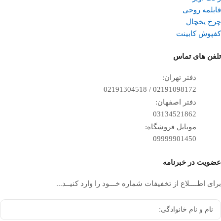
قابلمه روحی
چرخ یخچال
کفپوش کابینت
تلفن ‌های تماس
دفتر تهران:
02191098172 / 02191304518
دفتر اصفهان:
03134521862
موبایل فروشگاه:
09999901450
عضویت در خبرنامه
برای اطــــلاع از تخفیفات شماره خـــود را وارد کنیــد...