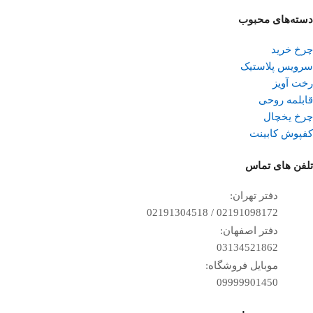
دسته‌های محبوب
چرخ خرید
سرویس پلاستیک
رخت آویز
قابلمه روحی
چرخ یخچال
کفپوش کابینت
تلفن ‌های تماس
دفتر تهران:
02191098172 / 02191304518
دفتر اصفهان:
03134521862
موبایل فروشگاه:
09999901450