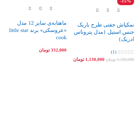
-15%
ماهتابه‌ی سایز 12 مدل
نمکپاش جفتی طرح باریک
«عروسکی» برند little star
جنس استیل {مدل پتروناس
cook
ادریک}
332,000
تومان
(1)
1,130,000
تومان
1,330,000
تومان