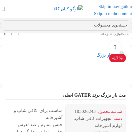
Skip to navigation
عضو کانال بله کیان کالا
شوید و کد تخفیف دریافت کنید.
Skip to main content
خانه
/
لوازم آشپزخانه
بزرگنمایی تصویر
-17%
مت بار بزرگ برند GATER اصلی
مناسب برای کافی شاپ و
103026243
شناسه محصول:
آشپزخانه
تجهیزات کافی شاپ
,
دسته:
جنس مقاوم و ضد لغزش
لوازم آشپزخانه
جذب مایعات و جلوگیری از