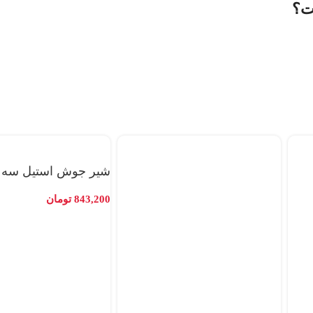
ت؟
شیر جوش استیل سه 
843,200
تومان