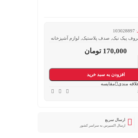
103028897
:
ف پیک نیک
,
صدف پلاستیک
,
لوازم آشپزخانه
170,000
تومان
افزودن به سبد خرید
لاقه مندی
مقایسه
ارسال سریع
ارسال اکسپرس به سراسر کشور