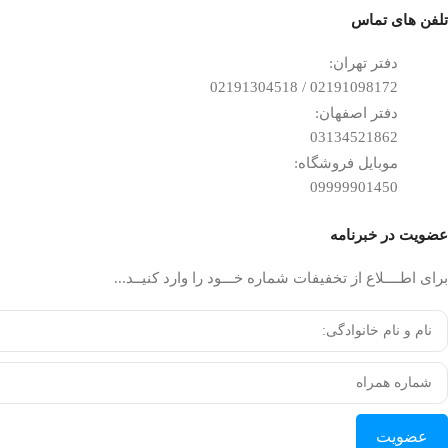
تلفن ‌های تماس
دفتر تهران:
02191098172 / 02191304518
دفتر اصفهان:
03134521862
موبایل فروشگاه:
09999901450
عضویت در خبرنامه
برای اطــــلاع از تخفیفات شماره خـــود را وارد کنیــد...
عضویت