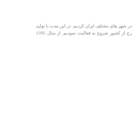
دیم. در سال 1389 شروع به شرکت در نمایشگاه های فروش در شهر های مختلف ایران کردیم. در اين مدت با توليد
كنندگان و وارد كنندگان معتبرترین برندها در گروه‌‏های مختلف و با همکاری نزدیک با وارد‏کنندگان و توزیع‏ کنندگان اصلی این کالاها در ایران و خارج از کشور شروع به فعاليت نمودیم. از سال 1395