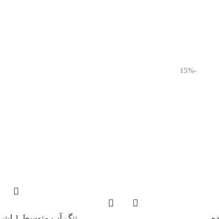
-15%
ه
تنگ آب متوسط 1 لیتری پرشین