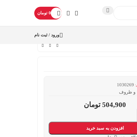
0
تومان
ورود / ثبت نام
1030269
:
و ظروف
504,900
تومان
افزودن به سبد خرید