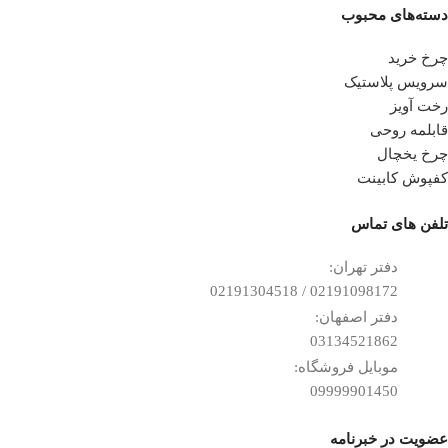
دسته‌های محبوب
چرخ خرید
سرویس پلاستیک
رخت آویز
قابلمه روحی
چرخ یخچال
کفپوش کابینت
تلفن ‌های تماس
دفتر تهران:
02191098172 / 02191304518
دفتر اصفهان:
03134521862
موبایل فروشگاه:
09999901450
عضویت در خبرنامه