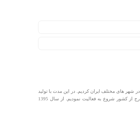
دیم. در سال 1389 شروع به شرکت در نمایشگاه های فروش در شهر های مختلف ایران کردیم. در اين مدت با توليد
كنندگان و وارد كنندگان معتبرترین برندها در گروه‌‏های مختلف و با همکاری نزدیک با وارد‏کنندگان و توزیع‏ کنندگان اصلی این کالاها در ایران و خارج از کشور شروع به فعاليت نمودیم. از سال 1395