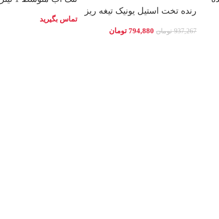
رنده تخت استیل یونیک تیغه ریز
تماس بگیرید
794,880
تومان
937,267
تومان