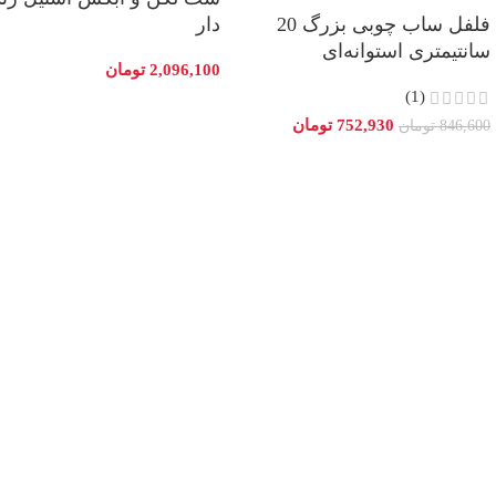
فلفل ساب چوبی بزرگ 20
دار
سانتیمتری استوانه‌ای
2,096,100
تومان
(1)
752,930
تومان
846,600
تومان