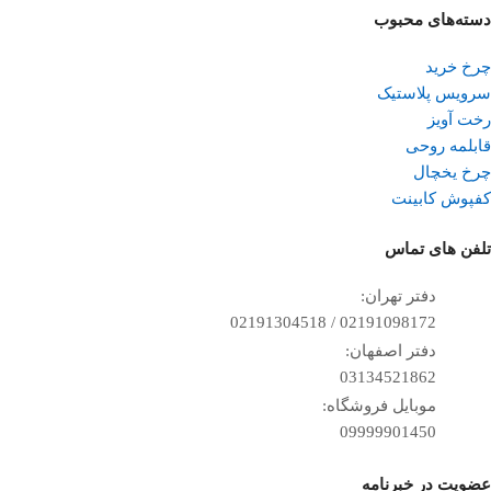
دسته‌های محبوب
چرخ خرید
سرویس پلاستیک
رخت آویز
قابلمه روحی
چرخ یخچال
کفپوش کابینت
تلفن ‌های تماس
دفتر تهران:
02191098172 / 02191304518
دفتر اصفهان:
03134521862
موبایل فروشگاه:
09999901450
عضویت در خبرنامه