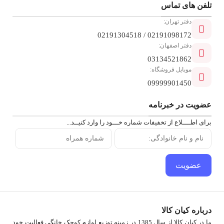
تلفن ‌های تماس
دفتر تهران:
02191098172 / 02191304518
دفتر اصفهان:
03134521862
موبایل فروشگاه:
09999901450
عضویت در خبرنامه
برای اطــــلاع از تخفیفات شماره خـــود را وارد کنیــد...
عضویت
درباره کیان کالا
ما در کیان کالا از سال 1385 در زمینه توزیع لوازم کوچک خانگی فعالیت خود