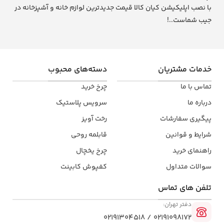
با نصب اپلیکیشن کیان کالا قیمت جدیدترین لوازم خانه و آشپزخانه در
جیب شماست..!
خدمات مشتریان
دسته‌های محبوب
تماس با ما
چرخ خرید
درباره ما
سرویس پلاستیک
پیگیری سفارشات
رخت آویز
شرایط و قوانین
قابلمه روحی
راهنمای خرید
چرخ یخچال
سوالات متداول
کفپوش کابینت
تلفن ‌های تماس
دفتر تهران:
02191098172 / 02191304518