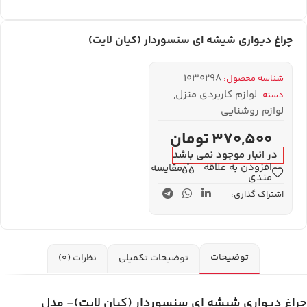
چراغ دیواری شیشه ای سنسوردار (کیان لایت)
1030298
شناسه محصول:
لوازم کاربردی منزل
,
دسته:
لوازم روشنایی
370,500
تومان
در انبار موجود نمی باشد
افزودن به علاقه
مقایسه
مندی
اشتراک گذاری:
توضیحات
توضیحات تکمیلی
نظرات (0)
چراغ دیواری شیشه ای سنسوردار (کیان لایت)- مدل