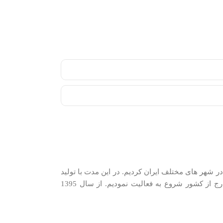
دیم. در سال 1389 شروع به شرکت در نمایشگاه های فروش در شهر های مختلف ایران کردیم. در اين مدت با توليد
كنندگان و وارد كنندگان معتبرترین برندها در گروه‌‏های مختلف و با همکاری نزدیک با وارد‏کنندگان و توزیع‏ کنندگان اصلی این کالاها در ایران و خارج از کشور شروع به فعاليت نمودیم. از سال 1395