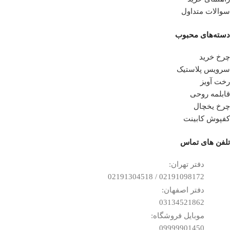
سوالات متداول
دسته‌های محبوب
چرخ خرید
سرویس پلاستیک
رخت آویز
قابلمه روحی
چرخ یخچال
کفپوش کابینت
تلفن ‌های تماس
دفتر تهران:
02191098172 / 02191304518
دفتر اصفهان:
03134521862
موبایل فروشگاه:
09999901450