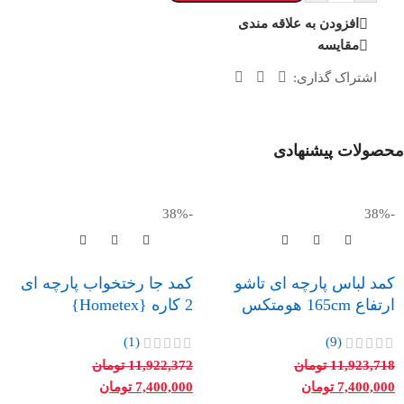
افزودن به علاقه مندی
مقایسه
اشتراک گذاری:
محصولات پیشنهادی
-38%
-38%
کمد لباس پارچه ای تاشو
کمد جا رختخواب پارچه ای
ارتفاع 165cm هومتکس
2 کاره {Hometex}
(1)
(9)
11,923,718
تومان
11,922,372
تومان
7,400,000
تومان
7,400,000
تومان