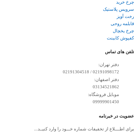
چرخ خرید
سرویس پلاستیک
رخت آویز
قابلمه روحی
چرخ یخچال
کفپوش کابینت
تلفن ‌های تماس
دفتر تهران:
02191098172 / 02191304518
دفتر اصفهان:
03134521862
موبایل فروشگاه:
09999901450
عضویت در خبرنامه
برای اطــــلاع از تخفیفات شماره خـــود را وارد کنیــد...