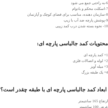
6-به راحتی جمع می شود
7-اسکلت محکم و بادوام
8-سازمان دهنده، مناسب برای فضای کوچک و آپارتمان
9-پوشش پارچه ضد آب با زیپ
10- نحوه بسته شدن درب کمد زیپی
محتویات کمد جالباسی پارچه ای:
1= کمد پارچه ای
2= لوله و اتصالات فلزی
3= میله آویز
4= یک طبقه بزرگ
ابعاد کمد جالباسی پارچه ای با طبقه چقدر است؟
ارتفاع 165 سانتیمتر
عرض 100 سانتیمتر