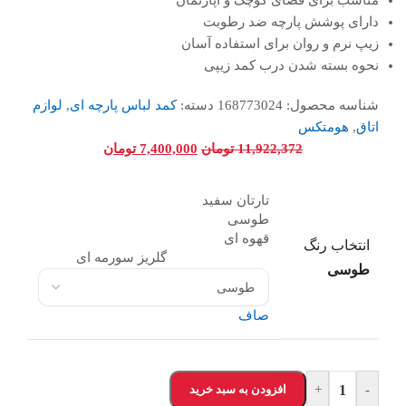
مناسب برای فضای کوچک و آپارتمان
دارای پوشش پارچه ضد رطوبت
زیپ نرم و روان برای استفاده آسان
نحوه بسته شدن درب کمد زیپی
شناسه محصول:
168773024
دسته:
کمد لباس پارچه ای
,
لوازم
اتاق
,
هومتکس
11,922,372
تومان
7,400,000
تومان
تارتان سفید
طوسی
قهوه ای
انتخاب رنگ
گلریز سورمه ای
طوسی
صاف
-
+
افزودن به سبد خرید