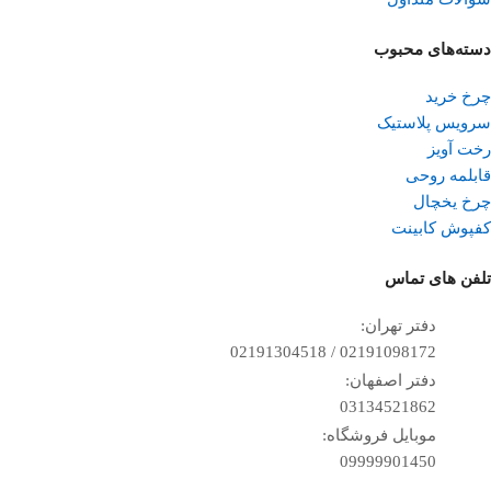
دسته‌های محبوب
چرخ خرید
سرویس پلاستیک
رخت آویز
قابلمه روحی
چرخ یخچال
کفپوش کابینت
تلفن ‌های تماس
دفتر تهران:
02191098172 / 02191304518
دفتر اصفهان:
03134521862
موبایل فروشگاه:
09999901450