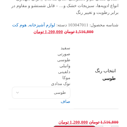
انواع ادویه‌ها، سبزیجات خشک و… – قابل شستشو و مقاوم در
برابر رطوبت و تغییر رنگ
شناسه محصول:
103047011
دسته:
لوازم آشپزخانه
,
هوم کت
1,516,800
تومان
1,200,000
تومان
سفید
صورتی
طوسی
وانیلی
انتخاب رنگ
دلفینی
موکا
طوسی
نوک مدادی
صاف
1,516,800
تومان
1,200,000
تومان