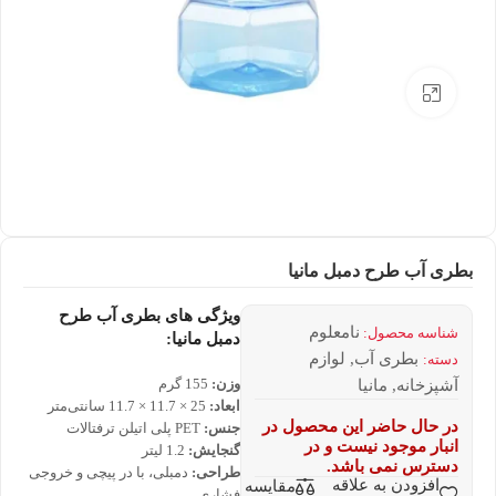
بزرگنمایی تصویر
بطری آب طرح دمبل مانیا
ویژگی های بطری آب طرح
نامعلوم
شناسه محصول:
دمبل مانیا:
بطری آب
,
لوازم
دسته:
وزن:
155 گرم
آشپزخانه
,
مانیا
ابعاد:
25 × 11.7 × 11.7 سانتی‌متر
در حال حاضر این محصول در
جنس:
PET پلی اتیلن ترفتالات
انبار موجود نیست و در
گنجایش:
1.2 لیتر
دسترس نمی باشد.
طراحی:
دمبلی، با در پیچی و خروجی
افزودن به علاقه
مقایسه
فشاری