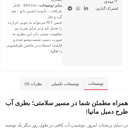
مندی
سایر توضیحات:
BPA Free – قابل
اشتراک گذاری:
بازیافت – تأییدیه انجمن نانو – ضد
گرد و غبار
جنس PET می‌تواند به خوبی حرارت
را تحمل کند و در برابر ضربه نیز
مقاومت نسبی دارد این بطری به
صورت دستی شست‌وشو شده و
قابلیت استفاده در ماشین ظرفشویی
را
ندارد
.
توضیحات
توضیحات تکمیلی
نظرات (0)
همراه مطمئن شما در مسیر سلامتی؛ بطری آب
طرح دمبل مانیا!
در دنیای پرشتاب امروز، نوشیدن آب کافی در طول روز دیگر یک توصیه