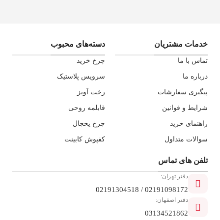
خدمات مشتریان
دسته‌های محبوب
تماس با ما
چرخ خرید
درباره ما
سرویس پلاستیک
پیگیری سفارشات
رخت آویز
شرایط و قوانین
قابلمه روحی
راهنمای خرید
چرخ یخچال
سوالات متداول
کفپوش کابینت
تلفن ‌های تماس
دفتر تهران:
02191098172 / 02191304518
دفتر اصفهان:
03134521862