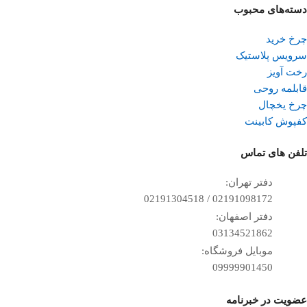
دسته‌های محبوب
چرخ خرید
سرویس پلاستیک
رخت آویز
قابلمه روحی
چرخ یخچال
کفپوش کابینت
تلفن ‌های تماس
دفتر تهران:
02191098172 / 02191304518
دفتر اصفهان:
03134521862
موبایل فروشگاه:
09999901450
عضویت در خبرنامه