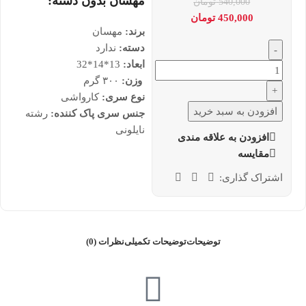
مهسان بدون دسته:
540,000
تومان
450,000
تومان
برند:
مهسان
دسته:
ندارد
-
ابعاد:
13*14*32
وزن:
۳۰۰ گرم
+
نوع سری:
کارواشی
افزودن به سبد خرید
جنس سری پاک کننده:
رشته
نایلونی
افزودن به علاقه مندی
مقایسه
اشتراک گذاری:
توضیحات
توضیحات تکمیلی
نظرات (0)