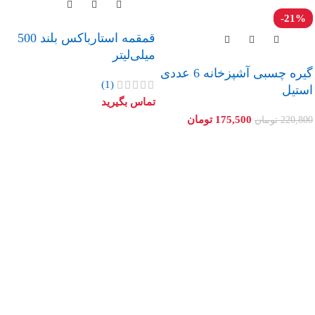
-21%
قمقمه استارباکس بلند 500
میلی‌لیتر
گیره چسبی آشپزخانه 6 عددی
(1)
استیل
تماس بگیرید
175,500
تومان
220,800
تومان