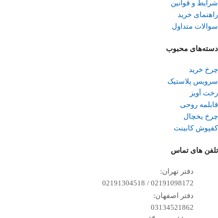
شرایط و قوانین
راهنمای خرید
سوالات متداول
دسته‌های محبوب
چرخ خرید
سرویس پلاستیک
رخت آویز
قابلمه روحی
چرخ یخچال
کفپوش کابینت
تلفن ‌های تماس
دفتر تهران:
02191098172 / 02191304518
دفتر اصفهان:
03134521862