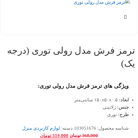
ترمز فرش مدل رولی توری (درجه
یک)
ویژگی های ترمز فرش مدل رولی توری:
ابعاد:
۱۵۰x۵۰x۰.۵ سانتی‌متر
جنس:
ژلاتینی
طرح:
توری
شناسه محصول:
103051676
دسته:
لوازم کاربردی منزل
360,000
تومان
319,000
تومان