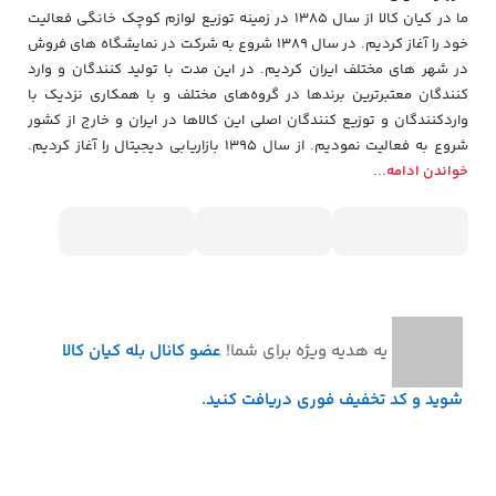
هوشمندانه برای شماست. مقاومت بالا، ظاهر زیبا، عملکرد مطمئن و
ما در کیان کالا از سال 1385 در زمینه توزیع لوازم کوچک خانگی فعالیت
شست‌وشوی آسان، این محصول را به ابزاری ضروری برای هر باریستا
خود را آغاز کردیم. در سال 1389 شروع به شرکت در نمایشگاه های فروش
تبدیل کرده است.هم‌اکنون این محصول را به سبد خرید خود اضافه
در شهر های مختلف ایران کردیم. در اين مدت با توليد كنندگان و وارد
کنید و قدمی مؤثر در مسیر تهیه قهوه‌ای حرفه‌ای و بی‌نقص بردارید.
كنندگان معتبرترین برندها در گروه‌‏های مختلف و با همکاری نزدیک با
وارد‏کنندگان و توزیع‏ کنندگان اصلی این کالاها در ایران و خارج از کشور
شروع به فعاليت نمودیم. از سال 1395 بازاریابی دیجیتال را آغاز کردیم.
خواندن ادامه...
یه هدیه ویژه برای شما!
عضو کانال بله کیان کالا
شوید و کد تخفیف فوری دریافت کنید.