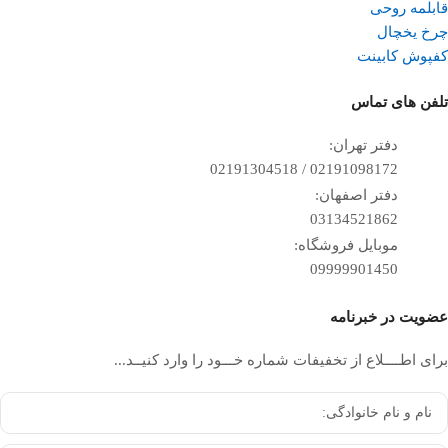
قابلمه روحی
چرخ یخچال
کفپوش کابینت
تلفن ‌های تماس
دفتر تهران:
02191098172 / 02191304518
دفتر اصفهان:
03134521862
موبایل فروشگاه:
09999901450
عضویت در خبرنامه
برای اطــــلاع از تخفیفات شماره خـــود را وارد کنیــد...