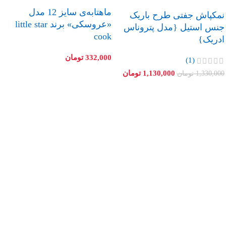
ماهتابه‌ی سایز 12 مدل
نمکپاش جفتی طرح باریک
«عروسکی» برند little star
جنس استیل {مدل پتروناس
cook
ادریک}
332,000
تومان
(1)
1,130,000
تومان
1,330,000
تومان