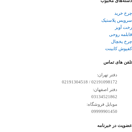
دسته‌های محبوب
چرخ خرید
سرویس پلاستیک
رخت آویز
قابلمه روحی
چرخ یخچال
کفپوش کابینت
تلفن ‌های تماس
دفتر تهران:
02191098172 / 02191304518
دفتر اصفهان:
03134521862
موبایل فروشگاه:
09999901450
عضویت در خبرنامه