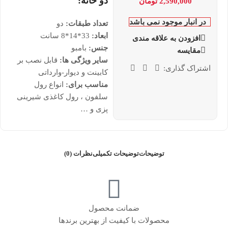
دو خانه:
2,590,000
تومان
در انبار موجود نمی باشد
تعداد طبقات:
دو
ابعاد:
33*14*8 سانت
افزودن به علاقه مندی
جنس:
بامبو
مقایسه
سایر ویژگی ها:
قابل نصب بر
اشتراک گذاری:
کابینت و دیوار-وارداتی
مناسب برای:
انواع رول
سلفون ، رول کاغذی شیرینی
پزی و …
توضیحات
توضیحات تکمیلی
نظرات (0)
ضمانت محصول
محصولات با کیفیت از بهترین برندها