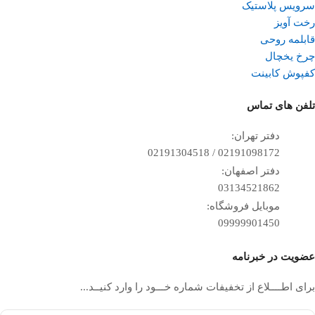
سرویس پلاستیک
رخت آویز
قابلمه روحی
چرخ یخچال
کفپوش کابینت
تلفن ‌های تماس
دفتر تهران:
02191098172 / 02191304518
دفتر اصفهان:
03134521862
موبایل فروشگاه:
09999901450
عضویت در خبرنامه
برای اطــــلاع از تخفیفات شماره خـــود را وارد کنیــد...