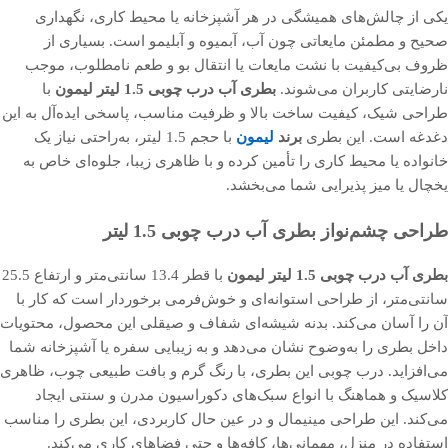
یکی از چالش‌های همیشگی در هر آشپزخانه یا محیط کاری، نگهداری
صحیح و مطمئن مایعاتی چون آب، آبمیوه و آبلیمو است. بسیاری از
ظروف بی‌کیفیت با نشت مایعات یا انتقال بو و طعم نامطلوب، موجب
نارضایتی کاربران می‌شوند.
بطری آب درب چوبی 1.5 لیتر لیمون
با
طراحی شیک، کیفیت ساخت بالا و ظرفیت مناسب، پاسخی ایده‌آل به این
دغدغه است. این بطری
برند
لیمون
با حجم 1.5 لیتر، به‌راحتی نیاز یک
خانواده یا محیط کاری را تأمین کرده و با ظاهری زیبا، جلوه‌ای خاص به
یخچال یا میز پذیرایی شما می‌بخشد.
طراحی چشم‌نواز بطری آب درب چوبی 1.5 لیتر
بطری آب درب چوبی 1.5 لیتر لیمون
با قطر 13.4 سانتی‌متر و ارتفاع 25.5
سانتی‌متر، از طراحی استوانه‌ای و خوش‌فرمی برخوردار است که کار با
آن را آسان می‌کند. بدنه شیشه‌ای شفاف و صیقلی این محصول، محتویات
داخل بطری را به‌وضوح نشان می‌دهد و به زیبایی سفره یا آشپزخانه شما
می‌افزاید. درب چوبی این بطری، با رنگ گرم و بافت طبیعی چوب، ظاهری
کلاسیک و هماهنگ با انواع سبک‌های دکوراسیون مدرن و سنتی ایجاد
می‌کند. این طراحی مینیمال و در عین حال کاربردی، این بطری را مناسب
استفاده در منزل، مهمانی‌ها، کافه‌ها و حتی فضاهای کاری می‌کند.