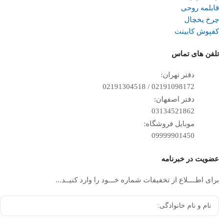
قابلمه روحی
چرخ یخچال
کفپوش کابینت
تلفن ‌های تماس
دفتر تهران:
02191098172 / 02191304518
دفتر اصفهان:
03134521862
موبایل فروشگاه:
09999901450
عضویت در خبرنامه
برای اطــــلاع از تخفیفات شماره خـــود را وارد کنیــد...