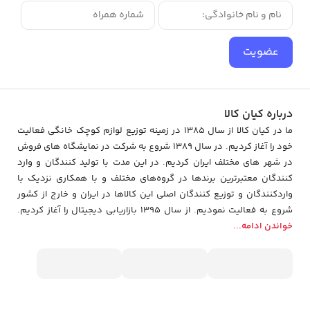
جلوه‌ای زیبا و مدرن به محیط بدهد،
جادستمال کاغذی لیمون رویه
چوبی
انتخابی ایده‌آل است. این محصول با کیفیت بالا، طراحی شیک و
استفاده آسان، به شما کمک می‌کند میز کار یا آشپزخانه‌ای مرتب و
عضویت
منظم داشته باشید.
خرید جادستمال کاغذی لیمون رویه چوبی
درباره کیان کالا
جادستمال کاغذی لیمون رویه چوبی ترکیبی از زیبایی، کیفیت و کاربردی
ما در کیان کالا از سال 1385 در زمینه توزیع لوازم کوچک خانگی فعالیت
بودن است. این محصول نه‌تنها دستمال‌ها را منظم نگه می‌دارد، بلکه
خود را آغاز کردیم. در سال 1389 شروع به شرکت در نمایشگاه های فروش
با طراحی شیک و رویه چوبی، جلوه‌ای مرتب و مدرن به محیط شما
در شهر های مختلف ایران کردیم. در اين مدت با توليد كنندگان و وارد
می‌بخشد. خرید این جادستمال راه‌حلی ساده و مؤثر برای نظم‌بخشی و
كنندگان معتبرترین برندها در گروه‌‏های مختلف و با همکاری نزدیک با
زیبایی محیط محسوب می‌شود.
وارد‏کنندگان و توزیع‏ کنندگان اصلی این کالاها در ایران و خارج از کشور
شروع به فعاليت نمودیم. از سال 1395 بازاریابی دیجیتال را آغاز کردیم.
خواندن ادامه...