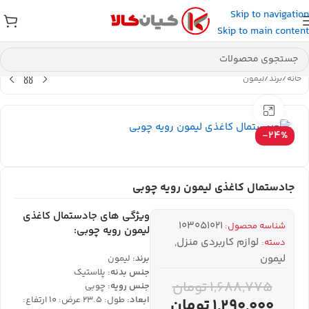
Skip to navigation
عضو کانال بله کیان کالا
شوید و کد تخفیف دریافت کنید.
Skip to main content
خانه
/
برند
/
لیمون
بزرگنمایی تصویر
-24%
جادستمال کاغذی لیمون رویه چوبی
ویژگی های جادستمال کاغذی
103051021
شناسه محصول:
لیمون رویه چوبی:
لوازم کاربردی منزل
,
دسته:
لیمون
برند:
لیمون
جنس بدنه:
پلاستیک
1,688,775
تومان
جنس رویه:
چوبی
ابعاد:
طول: 23.5 عرض: 10 ارتفاع:
1,290,000
تومان