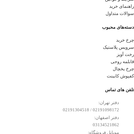
راهنمای خرید
سوالات متداول
دسته‌های محبوب
چرخ خرید
سرویس پلاستیک
رخت آویز
قابلمه روحی
چرخ یخچال
کفپوش کابینت
تلفن ‌های تماس
دفتر تهران:
02191098172 / 02191304518
دفتر اصفهان:
03134521862
موبایل فروشگاه: