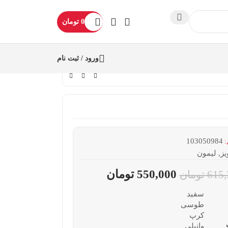
0
تومان
ورود / ثبت نام
103050984
:
یز
,
لیمون
550,000
تومان
615,
تومان
سفید
طوسی
کرپ
وانیلی