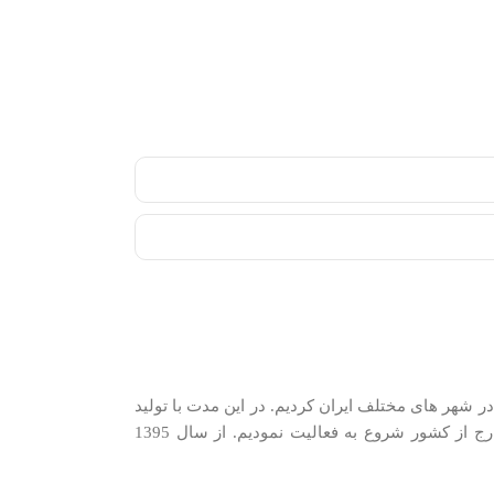
دیم. در سال 1389 شروع به شرکت در نمایشگاه های فروش در شهر های مختلف ایران کردیم. در اين مدت با توليد
كنندگان و وارد كنندگان معتبرترین برندها در گروه‌‏های مختلف و با همکاری نزدیک با وارد‏کنندگان و توزیع‏ کنندگان اصلی این کالاها در ایران و خارج از کشور شروع به فعاليت نمودیم. از سال 1395