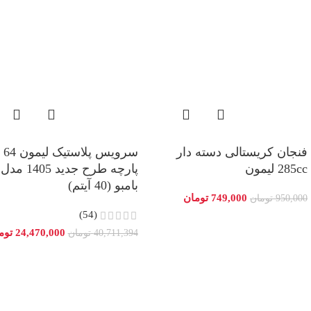
فنجان کریستالی دسته دار
سرویس پلاستیک لیمون 64
285cc لیمون
پارچه طرح جدید 1405 مدل
بامبو (40 آیتم)
749,000
تومان
950,000
تومان
(54)
24,470,000
توم
40,711,394
تومان