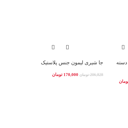
 دسته
جا شیری لیمون جنس پلاستیک
170,000
تومان
206,828
تومان
ومان