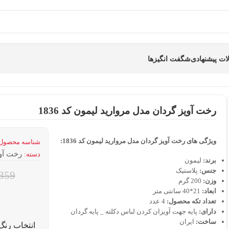
ت پیشنهادی
شگفت انگیزها
رخت آویز گردان مدل مروارید لیمون کد 1836
ویژگی های رخت آویز گردان مدل مروارید لیمون کد 1836:
شناسه محصول
رخت آو
دسته:
برند:
لیمون
جنس:
پلاستیک
359
وزن:
200 گرم
ابعاد:
21*40 سانتی متر
تعداد تکه محصول:
4 عدد
دارای:
پایه جهت آویزان کردن لباس دکلته _ پایه گردان
ساخت:
ایران
انتخاب رنگ