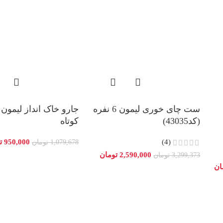
ست چای خوری لیمون 6 نفره
جارو خاک انداز لیمون
(کد43035)
کوتاه
(4)
950,000
ت
1,079,678
تومان
2,590,000
تومان
3,299,373
تومان
ان